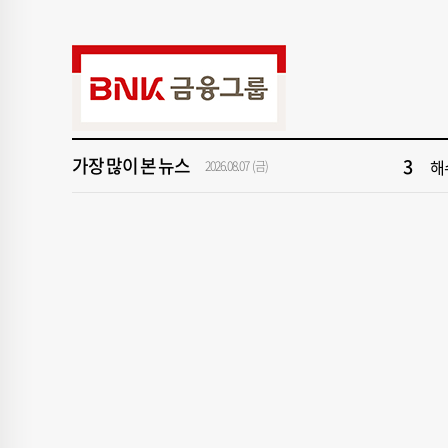
9
‘
1
[속
3
해
가장 많이 본 뉴스
5
'
2026.08.07 (금)
7
창
9
‘
1
[속