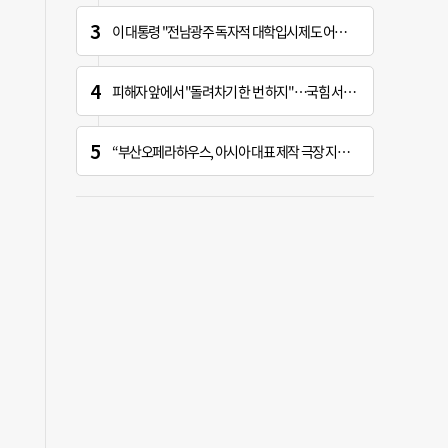
이 대통령 "전남광주 독자적 대학입시제도 어떤가" 제안
피해자 앞에서 "돌려차기 한 번 하지"…국힘 서범수 황당한 망언
“부산오페라하우스, 아시아 대표 제작 극장 지향해야”