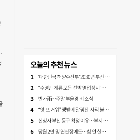
은
·
오늘의 추천 뉴스
정
‘대한민국 해양수산부’ 2030년 부산 북항시대 연다
“수영만 계류 모든 선박 영업정지”… 재개발 속도전
반가雨…주말 부울경 비 소식
을
“앗, 뜨거워” 땡볕에 달궈진 ‘사직 불가마’ 관중석 무려 70도
신청사 부산 동구 확정 이유…부지 용이성·접근성·집적 가능성이 운명 갈랐다 [해수부 북항 시대]
당원 2만 명 연판장에도…힘 안 실리는 ‘장동혁 사퇴’ 공세