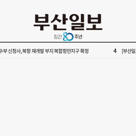
10
불가마 부산’ 식히려면 꽉 막힌 바람길 53곳 열어라
2028
2
보] 제13호 태풍 돌핀 경로, 내주 중국 상륙…'불가마 더위' 언제까지
"아들 결
4
수부 신청사, 북항 재개발 부지 복합항만지구 확정
[부산일보
6
구포시장 가이드' 자처한 한동훈…'구포데이'로 북구 알리기 총력
[부산일보
8
업 반세기 만에 노조 생긴 두 기업, 닮은 꼴 노사 갈등
[부산일보
10
불가마 부산’ 식히려면 꽉 막힌 바람길 53곳 열어라
2028
2
보] 제13호 태풍 돌핀 경로, 내주 중국 상륙…'불가마 더위' 언제까지
"아들 결