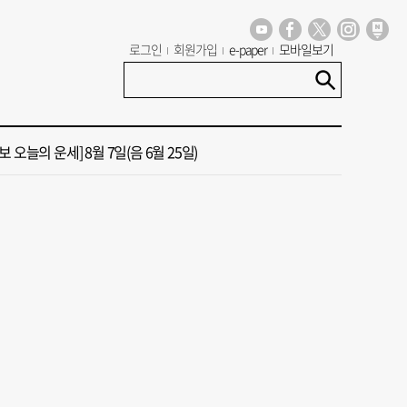
년 첫삽 뜬다더니… ‘범천기지창’ 다시 원점
로그인
회원가입
e-paper
모바일보기
혼했는데, 또"…퇴임 앞두고 가짜 청첩장 뿌린 초등 교장 송치
 오늘의 운세] 8월 7일(음 6월 25일)
 오늘의 운세] 8월 5일(음 6월 23일)
 오늘의 운세] 8월 6일(음 6월 24일)
년 첫삽 뜬다더니… ‘범천기지창’ 다시 원점
혼했는데, 또"…퇴임 앞두고 가짜 청첩장 뿌린 초등 교장 송치