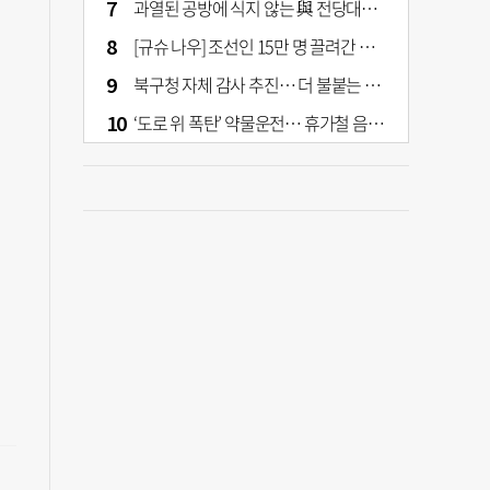
과열된 공방에 식지 않는 與 전당대회… 호남·수도권 집중하는 후보들
[규슈 나우] 조선인 15만 명 끌려간 치쿠호 탄광… 대를 이은 진실 캐기
북구청 자체 감사 추진… 더 불붙는 북구 신청사 갈등
‘도로 위 폭탄’ 약물운전… 휴가철 음주와 병행 단속 [교통안전, 시민이 만든다]