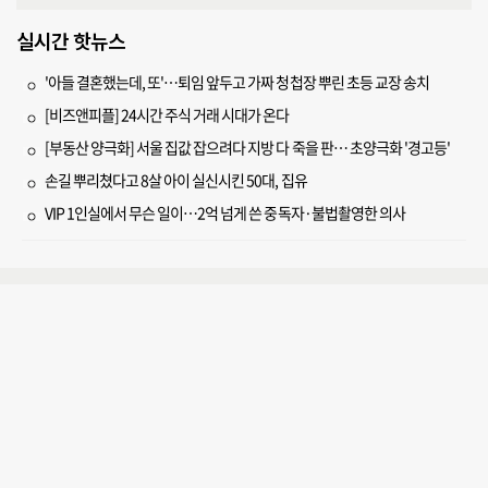
실시간 핫뉴스
'아들 결혼했는데, 또'…퇴임 앞두고 가짜 청첩장 뿌린 초등 교장 송치
[비즈앤피플] 24시간 주식 거래 시대가 온다
[부동산 양극화] 서울 집값 잡으려다 지방 다 죽을 판… 초양극화 '경고등'
손길 뿌리쳤다고 8살 아이 실신시킨 50대, 집유
VIP 1인실에서 무슨 일이…2억 넘게 쓴 중독자·불법촬영한 의사