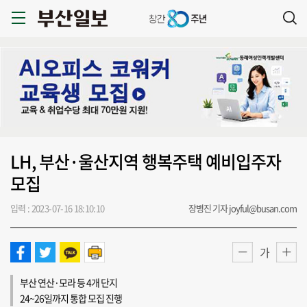
LH, 부산·울산지역 행복주택 예비입주자
모집
입력 : 2023-07-16 18:10:10
장병진 기자 joyful@busan.com
가
부산 연산·모라 등 4개 단지
24~26일까지 통합 모집 진행