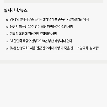
실시간 핫뉴스
VIP 1인실에서 무슨 일이…2억 넘게 쓴 중독자·불법촬영한 의사
음성서 외국인 10여 명이 집단 패싸움하다 1명 사망
기록적 폭염에 경남 2명 온열질환 사망
‘대한민국 해양수산부’ 2030년 부산 북항시대 연다
[부동산 양극화] 서울 집값 잡으려다 지방 다 죽을 판… 초양극화 '경고등'