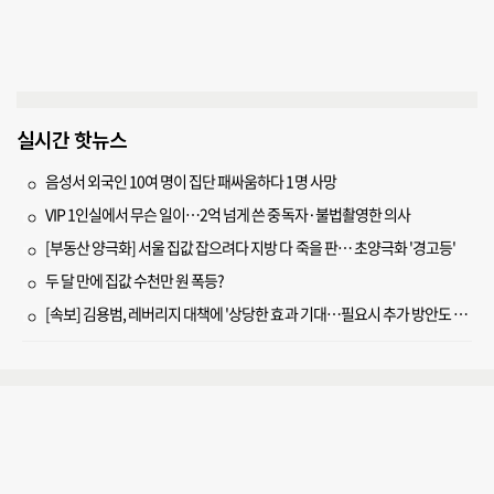
실시간 핫뉴스
음성서 외국인 10여 명이 집단 패싸움하다 1명 사망
VIP 1인실에서 무슨 일이…2억 넘게 쓴 중독자·불법촬영한 의사
[부동산 양극화] 서울 집값 잡으려다 지방 다 죽을 판… 초양극화 '경고등'
두 달 만에 집값 수천만 원 폭등?
[속보] 김용범, 레버리지 대책에 '상당한 효과 기대…필요시 추가 방안도 검토'