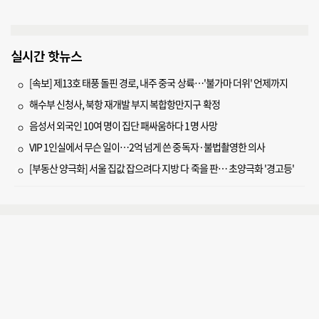
실시간 핫뉴스
[속보] 제13호 태풍 돌핀 경로, 내주 중국 상륙…'불가마 더위' 언제까지
해수부 신청사, 북항 재개발 부지 복합항만지구 확정
음성서 외국인 10여 명이 집단 패싸움하다 1명 사망
VIP 1인실에서 무슨 일이…2억 넘게 쓴 중독자·불법촬영한 의사
[부동산 양극화] 서울 집값 잡으려다 지방 다 죽을 판… 초양극화 '경고등'