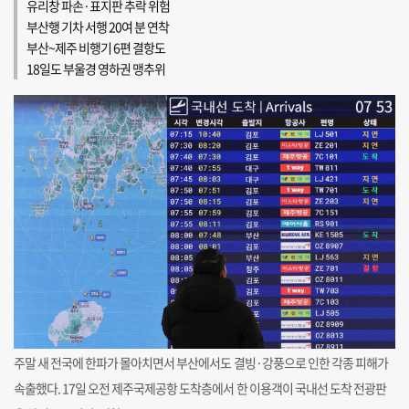
유리창 파손·표지판 추락 위험
부산행 기차 서행 20여 분 연착
부산~제주 비행기 6편 결항도
18일도 부울경 영하권 맹추위
주말 새 전국에 한파가 몰아치면서 부산에서도 결빙·강풍으로 인한 각종 피해가
속출했다. 17일 오전 제주국제공항 도착층에서 한 이용객이 국내선 도착 전광판