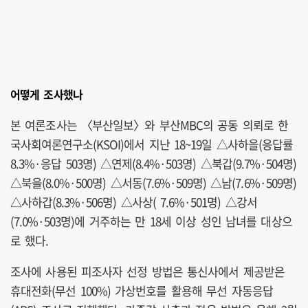
어떻게 조사했나
본 여론조사는 〈부산일보〉와 부산MBC의 공동 의뢰로 한
국사회여론연구소(KSOI)에서 지난 18~19일 △사하을(응답률
8.3%·응답 503명) △연제(8.4%·503명) △북갑(9.7%·504명)
△북을(8.0%·500명) △서동(7.6%·509명) △남(7.6%·509명)
△사하갑(8.3%·506명) △사상( 7.6%·501명) △강서
(7.0%·503명)에 거주하는 만 18세 이상 성인 남녀를 대상으
로 했다.
조사에 사용된 피조사자 선정 방법은 통신사에서 제공받은
휴대전화(무선 100%) 가상번호를 활용해 무선 자동응답