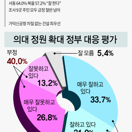
서동 64.0% 북을 57.2% “잘 한다”
조사 9곳 주민 모두 긍정 절반 넘어
가덕신공항 차질 없는 건설 최우선