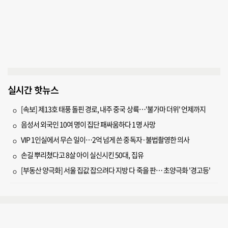
실시간 핫뉴스
[속보] 제13호 태풍 돌핀 경로, 내주 중국 상륙…'불가마 더위' 언제까지
음성서 외국인 10여 명이 집단 패싸움하다 1명 사망
VIP 1인실에서 무슨 일이…2억 넘게 쓴 중독자·불법촬영한 의사
손길 뿌리쳤다고 8살 아이 실신시킨 50대, 집유
[부동산 양극화] 서울 집값 잡으려다 지방 다 죽을 판… 초양극화 '경고등'