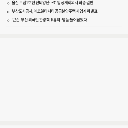
울산 트램1호선 진퇴양난…31일 공개회의서 최종 결판
부산도시공사, 에코델타시티 공공분양주택 사업계획 발표
‘큰손’ 부산 외국인 관광객, K뷰티·명품 쓸어담았다