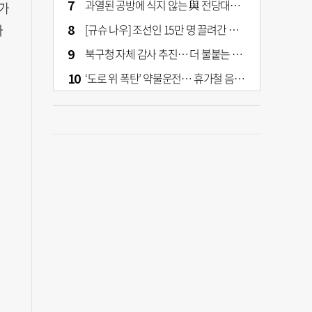
과열된 공방에 식지 않는 與 전당대회… 호남·수도권 집중하는 후보들
가
짜
[규슈 나우] 조선인 15만 명 끌려간 치쿠호 탄광… 대를 이은 진실 캐기
북구청 자체 감사 추진… 더 불붙는 북구 신청사 갈등
‘도로 위 폭탄’ 약물운전… 휴가철 음주와 병행 단속 [교통안전, 시민이 만든다]