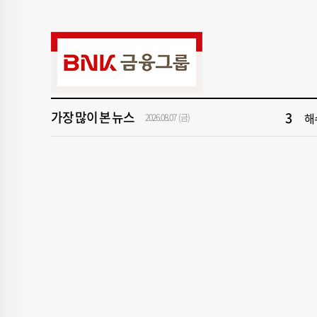
9
‘
1
[속
3
해
가장 많이 본 뉴스
2026.08.07 (금)
5
[
7
창
9
‘
1
[속