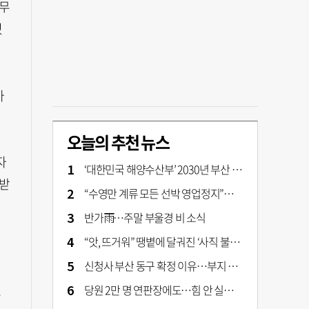
 무
렀
자
오늘의 추천 뉴스
자
‘대한민국 해양수산부’ 2030년 부산 북항시대 연다
부받
“수영만 계류 모든 선박 영업정지”… 재개발 속도전
반가雨…주말 부울경 비 소식
“앗, 뜨거워” 땡볕에 달궈진 ‘사직 불가마’ 관중석 무려 70도
신청사 부산 동구 확정 이유…부지 용이성·접근성·집적 가능성이 운명 갈랐다 [해수부 북항 시대]
당원 2만 명 연판장에도…힘 안 실리는 ‘장동혁 사퇴’ 공세
근