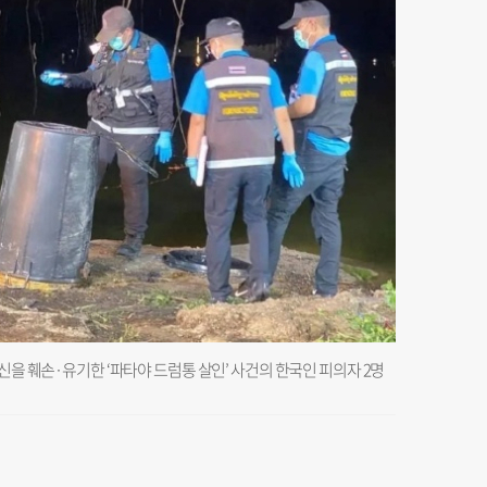
시신을 훼손·유기한 ‘파타야 드럼통 살인’ 사건의 한국인 피의자 2명