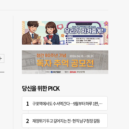
당신을 위한 PICK
구포역에서도 수서역간다…9월부터 하루 1편, 주말 2편
재정위기 두고 깊어지는 전·현직 남구청장 갈등