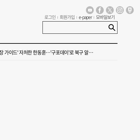
년 첫삽 뜬다더니… ‘범천기지창’ 다시 원점
로그인
회원가입
e-paper
모바일보기
혼했는데, 또"…퇴임 앞두고 가짜 청첩장 뿌린 초등 교장 송치
 가이드' 자처한 한동훈…'구포데이'로 북구 알리기 총력
 오늘의 운세] 8월 7일(음 6월 25일)
 오늘의 운세] 8월 6일(음 6월 24일)
년 첫삽 뜬다더니… ‘범천기지창’ 다시 원점
혼했는데, 또"…퇴임 앞두고 가짜 청첩장 뿌린 초등 교장 송치