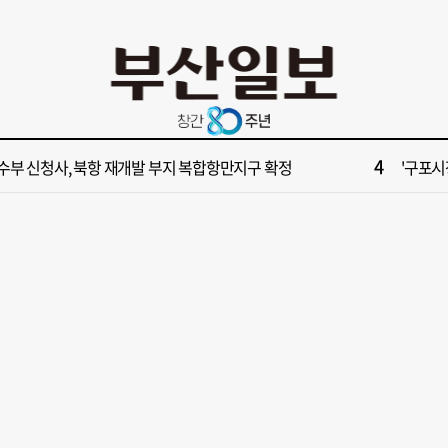
10
불가마 부산’ 식히려면 꽉 막힌 바람길 53곳 열어라
2028
2
보] 제13호 태풍 돌핀 경로, 내주 중국 상륙…'불가마 더위' 언제까지
"아들 결
4
수부 신청사, 북항 재개발 부지 복합항만지구 확정
'구포시장
6
부산일보 오늘의 운세] 8월 5일(음 6월 23일)
[부산일보
8
업 반세기 만에 노조 생긴 두 기업, 닮은 꼴 노사 갈등
[부산일보
10
불가마 부산’ 식히려면 꽉 막힌 바람길 53곳 열어라
2028
2
보] 제13호 태풍 돌핀 경로, 내주 중국 상륙…'불가마 더위' 언제까지
"아들 결