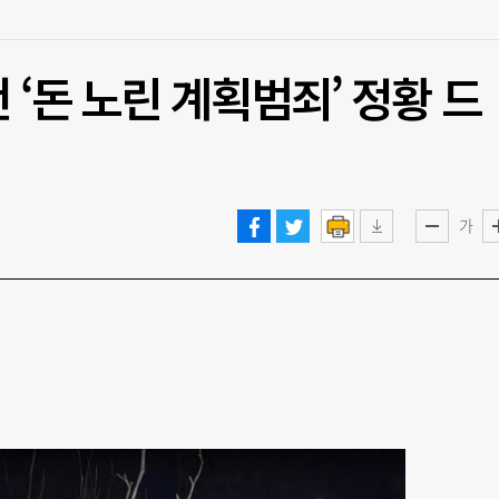
 ‘돈 노린 계획범죄’ 정황 드
가