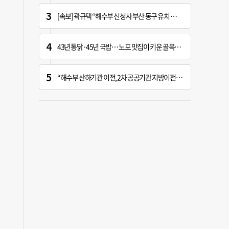
[속보] 곽규택 “해수부 신청사 부산 동구 유치 환영…해양 중심지 완성할 것”
43년 통닭·45년 국밥… 노포 맛집이 키운 골목시장 [골목시장, 다시 장날]
“해수부 산하기관 이전, 2차 공공기관 지방이전과 연계 추진 안 돼”