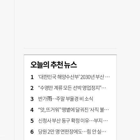
오늘의 추천 뉴스
‘대한민국 해양수산부’ 2030년 부산 북항시대 연다
“수영만 계류 모든 선박 영업정지”… 재개발 속도전
반가雨…주말 부울경 비 소식
“앗, 뜨거워” 땡볕에 달궈진 ‘사직 불가마’ 관중석 무려 70도
신청사 부산 동구 확정 이유…부지 용이성·접근성·집적 가능성이 운명 갈랐다 [해수부 북항 시대]
당원 2만 명 연판장에도…힘 안 실리는 ‘장동혁 사퇴’ 공세