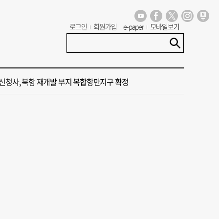
도 폭염 예상 못 해” 골프 예약 취소 속출
로그인
회원가입
e-paper
모바일보기
13호 태풍 돌핀 경로, 내주 중국 상륙…'불가마 더위' 언제까지
신청사, 북항 재개발 부지 복합항만지구 확정
 가이드' 자처한 한동훈…'구포데이'로 북구 알리기 총력
 오늘의 운세] 8월 6일(음 6월 24일)
도 폭염 예상 못 해” 골프 예약 취소 속출
13호 태풍 돌핀 경로, 내주 중국 상륙…'불가마 더위' 언제까지