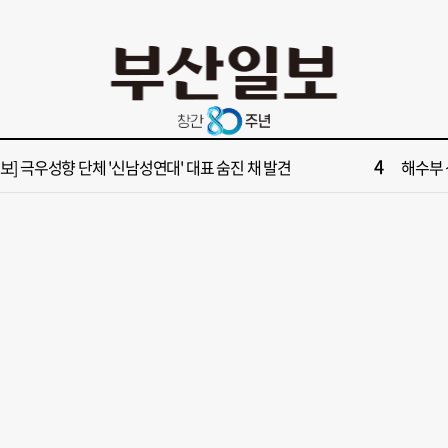
10
업 반세기 만에 노조 생긴 두 기업, 닮은 꼴 노사 갈등
“이 정
2
보] 폭염 부추기는 제13호 태풍 '돌핀' 이동경로 유동적…북쪽으로 꺾일까
[속보] 제
4
속보] 극우성향 단체 '신남성연대' 대표 숨진 채 발견
해수부 
6
들 결혼했는데, 또"…퇴임 앞두고 가짜 청첩장 뿌린 초등 교장 송치
'구포시장
8
부산일보 오늘의 운세] 8월 5일(음 6월 23일)
[부산일보
10
업 반세기 만에 노조 생긴 두 기업, 닮은 꼴 노사 갈등
“이 정
2
보] 폭염 부추기는 제13호 태풍 '돌핀' 이동경로 유동적…북쪽으로 꺾일까
[속보] 제