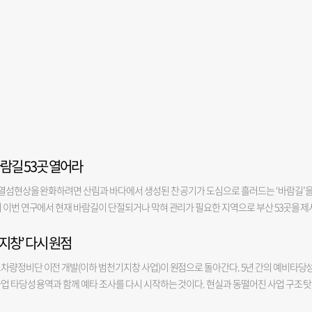
바람길 53곳 열어라
 열섬현상을 완화하려면 산림과 바다에서 생성된 찬 공기가 도심으로 흘러드는 ‘바람길’
 이번 연구에서 현재 바람길이 단절되거나 막혀 관리가 필요한 지역으로 부산 53곳을 제
부산 지역 열 환경 취약성 진단 및 바람길 관리 방안에 관한 연구’ 결과를 지난달 30일 
지창’ 다시 원점
 환경과 바람 환경을 각각 분석해 바람길 조성이 시급한 구역을 제시한 게 핵심이다. 연구원
 나누어 ‘열이 심하게 축적되는 곳(이하 열원)’과 ‘여러 방향의 바람이 모두 막히는 곳’을
차량정비단 이전 개발(이하 범천기지창 사업)이 원점으로 돌아간다. 5년 간의 예비타당
두 53곳으로 나타났다. 해당 구역은 주로 서쪽 열원(강서·북·사상구)과 북동쪽 산지와 인
업 타당성 용역과 함께 예타 조사를 다시 시작하는 것이다. 현실과 동떨어진 사업 구조 
규모 열원 등에 분포했다. 연구에 따르면 부산 내 열원은 농·공업지 집중된 서부와 시가지가
장기 방치될 우려가 높다는 비판이 나온다. 4일 부산시와 코레일에 따르면 범천기지창 
 거의 없는 맨땅 등은 직사광선에 그대로 노출돼 온도가 쉽게 올라간다. 시가지는 인공