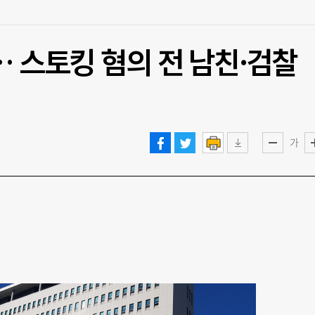
… 스토킹 혐의 전 남친·검찰
가