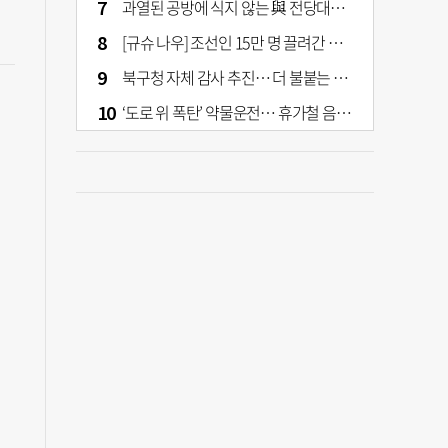
과열된 공방에 식지 않는 與 전당대회… 호남·수도권 집중하는 후보들
[규슈 나우] 조선인 15만 명 끌려간 치쿠호 탄광… 대를 이은 진실 캐기
북구청 자체 감사 추진… 더 불붙는 북구 신청사 갈등
‘도로 위 폭탄’ 약물운전… 휴가철 음주와 병행 단속 [교통안전, 시민이 만든다]