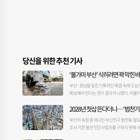
당신을 위한 추천 기사
‘불가마 부산’ 식히려면 꽉 막힌 
부산·경남을 덮친 기록적인 폭염 속에 도심
확보해야 한다는 연구 결과가 나왔다. 아울러
됐다. 부산시보건환경연구원(이하 연구원)은 ‘
2028년 첫삽 뜬다더니… ‘범천기
했다고 4일 밝혔다. 해당 연구는 부산의 열
우선 부산 전역을 가로·세로 1km 크기 격자로
부산의 숙원 중 하나인 부산진구 범천동 철도
정했다. 이에 따라 두 구역이 겹친 지역은 모
조사 기한 동안 민간사업자를 구하지 못해 사
한 열원(금정구), 그리고 강서구 남쪽의 소
공모가 유찰되면서 지역의 핵심 성장동력이 
집한 중앙부·도심 등이었다. 농경지와 식생이