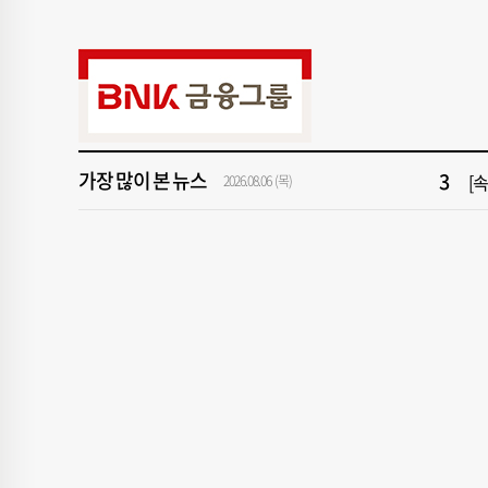
9
창
1
[속
3
[
가장 많이 본 뉴스
5
"아
2026.08.06 (목)
7
[
9
창
1
[속