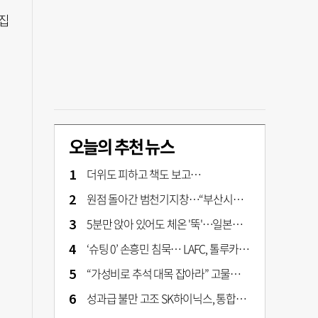
집
오늘의 추천 뉴스
더위도 피하고 책도 보고…
원점 돌아간 범천기지창…“부산시가 사업구조 전면 재검토 나서야"
5분만 앉아 있어도 체온 '뚝'…일본서 출시 '인간 냉장고' 가격은?
‘슈팅 0’ 손흥민 침묵… LAFC, 톨루카에 1-0 신승
“가성비로 추석 대목 잡아라” 고물가에 실속형 선물세트 확대
성과급 불만 고조 SK하이닉스, 통합노조 설립 본격화