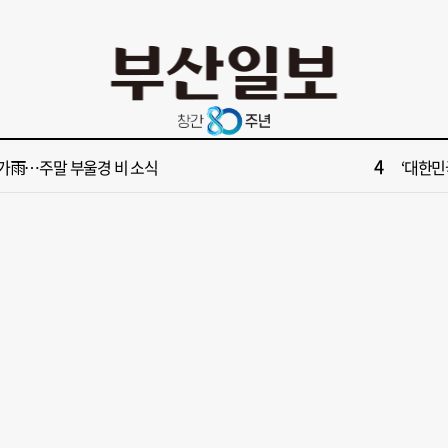
10
서 공인중개사 명의 빌려 대표 행세… 수억 원 챙긴 60대 등 3명 송치
부산 다세
2
산 서구, 부산 최초 기초생활수급자 ‘이사비· 생필품비’ 지원
[속보] 제
4
가雨…주말 부울경 비 소식
‘대한민
6
수부 청사 유치에 웃은 곽규택…희비 갈린 부산 의원들
“수영만
8
 대통령 "전남광주 독자적 대학입시제도 어떤가" 제안
신청사 부산 
10
서 공인중개사 명의 빌려 대표 행세… 수억 원 챙긴 60대 등 3명 송치
부산 다세
2
산 서구, 부산 최초 기초생활수급자 ‘이사비· 생필품비’ 지원
[속보] 제