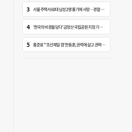
서울 주택서 60대 남성 2명 흉기에 사망…경찰 수사 중
‘한국의 비경을 담다’ 금정산 국립공원 지정 기념 전시회
홍준표 "'조선제일 껌' 한동훈, 권력에 살고 권력에 죽어…검찰 문 닫게 한 원흉"