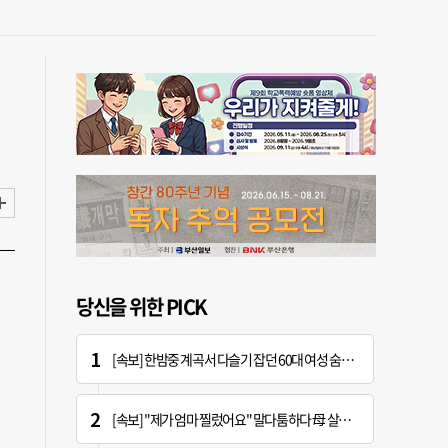
당신을 위한 PICK
[속보] 한밤중 계곡서 다슬기 잡던 60대 여성 숨진 채 발견
[속보] "제가 엄마 찔렀어요" 말다툼하다 母 살해한 10대 아들, 법원 출석