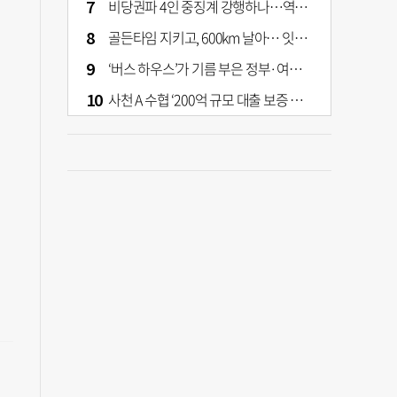
비당권파 4인 중징계 강행하나…역풍 예고하는 張의 반격
골든타임 지키고, 600km 날아… 잇따라 생명 구한 부산소방 헬기
‘버스 하우스’가 기름 부은 정부·여당 부동산 정책
사천 A 수협 ‘200억 규모 대출 보증 이관’ 논란…검찰 송치