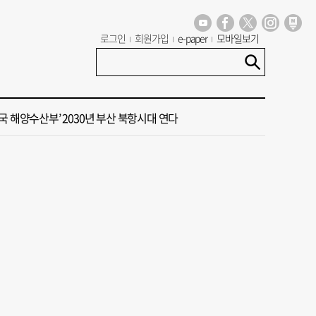
대주택서 변기 수리 중 흉기 사건… 30대 여성 현행범 체포
로그인
회원가입
e-paper
모바일보기
15호 태풍 '찬홈' 북상 중…일본 관통 후 우리나라에 단비 선물
국 해양수산부’ 2030년 부산 북항시대 연다
 계류 모든 선박 영업정지”… 재개발 속도전
동구 확정 이유…부지 용이성·접근성·집적 가능성이 운명 갈랐다 [해수부 북항 시대]
대주택서 변기 수리 중 흉기 사건… 30대 여성 현행범 체포
15호 태풍 '찬홈' 북상 중…일본 관통 후 우리나라에 단비 선물