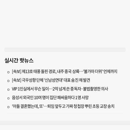
실시간 핫뉴스
[속보] 제13호 태풍 돌핀 경로, 내주 중국 상륙…'불가마 더위' 언제까지
[속보] 극우성향 단체 '신남성연대' 대표 숨진 채 발견
VIP 1인실에서 무슨 일이…2억 넘게 쓴 중독자·불법촬영한 의사
음성서 외국인 10여 명이 집단 패싸움하다 1명 사망
'아들 결혼했는데, 또'…퇴임 앞두고 가짜 청첩장 뿌린 초등 교장 송치