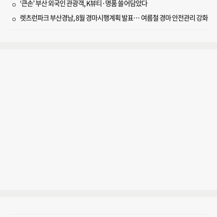
‘큰손’ 부산 외국인 관광객, K뷰티·명품 쓸어담았다
렛츠런파크 부산경남, 8월 경마시행계획 발표… 여름철 경마 안전관리 강화