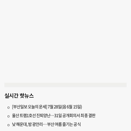
실시간 핫뉴스
[부산일보 오늘의 운세] 7월 28일(음 6월 15일)
울산 트램1호선 진퇴양난…31일 공개회의서 최종 결판
낮 해운대, 밤 광안리… 부산 여름 즐기는 공식