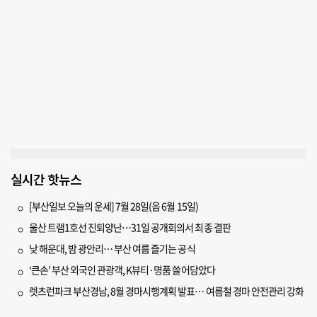
실시간 핫뉴스
[부산일보 오늘의 운세] 7월 28일(음 6월 15일)
울산 트램1호선 진퇴양난…31일 공개회의서 최종 결판
낮 해운대, 밤 광안리… 부산 여름 즐기는 공식
‘큰손’ 부산 외국인 관광객, K뷰티·명품 쓸어담았다
렛츠런파크 부산경남, 8월 경마시행계획 발표… 여름철 경마 안전관리 강화