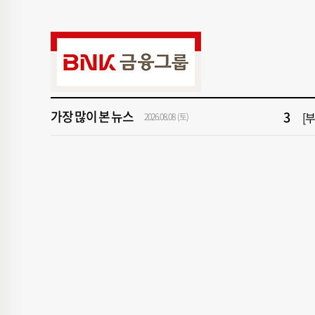
9
서
1
창
3
[
가장 많이 본 뉴스
5
[
2026.08.08 (토)
7
회
9
서
1
창