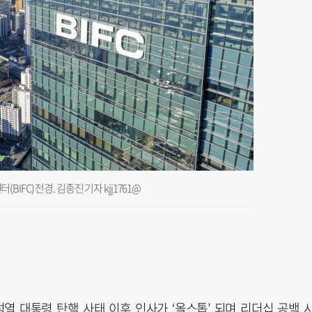
C) 전경. 김종진 기자 kjj1761@
열 대통령 탄핵 사태 이후 인사가 ‘올스톱’ 되며 리더십 공백 