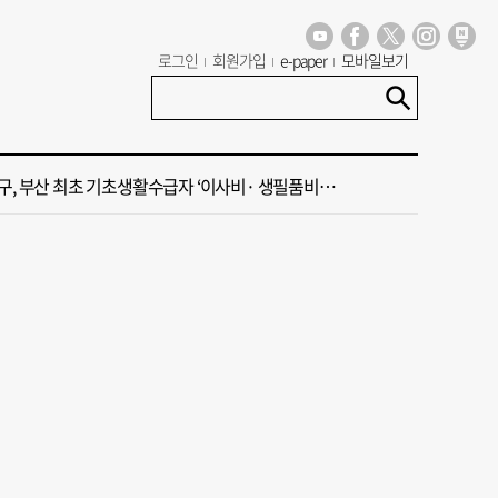
 부산공동어시장 현대화 사업 현장서 오염토 발견
로그인
회원가입
e-paper
모바일보기
신청사, 북항 재개발 부지 복합항만지구 확정
구, 부산 최초 기초생활수급자 ‘이사비· 생필품비’ 지원
주말 부울경 비 소식
·45년 국밥… 노포 맛집이 키운 골목시장 [골목시장, 다시 장날]
 부산공동어시장 현대화 사업 현장서 오염토 발견
신청사, 북항 재개발 부지 복합항만지구 확정