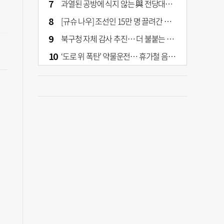
과열된 공방에 식지 않는 與 전당대회… 호남·수도권 집중하는 후보들
[규슈 나우] 조선인 15만 명 끌려간 치쿠호 탄광… 대를 이은 진실 캐기
북구청 자체 감사 추진… 더 불붙는 북구 신청사 갈등
‘도로 위 폭탄’ 약물운전… 휴가철 음주와 병행 단속 [교통안전, 시민이 만든다]