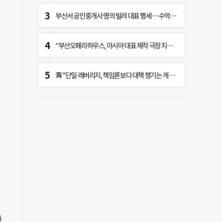
부산서 공인중개사 명의 빌려 대표 행세… 수억 원 챙긴 60대 등 3명 송치
“부산오페라하우스, 아시아 대표 제작 극장 지향해야”
靑 "단일 레버리지, 책임론보다 대책 챙기는 게 더 중요"
사