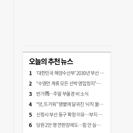
오늘의 추천 뉴스
‘대한민국 해양수산부’ 2030년 부산 북항시대 연다
“수영만 계류 모든 선박 영업정지”… 재개발 속도전
반가雨…주말 부울경 비 소식
“앗, 뜨거워” 땡볕에 달궈진 ‘사직 불가마’ 관중석 무려 70도
신청사 부산 동구 확정 이유…부지 용이성·접근성·집적 가능성이 운명 갈랐다 [해수부 북항 시대]
당원 2만 명 연판장에도…힘 안 실리는 ‘장동혁 사퇴’ 공세