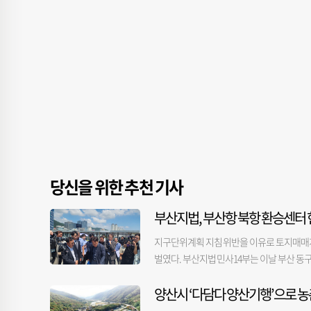
당신을 위한 추천 기사
부산지법, 부산항 북항 환승센터 
지구단위계획 지침 위반을 이유로 토지매매계
벌였다. 부산지법 민사14부는 이날 부산 동
건설 측 의견을 청취했다. 북항 재개발 1단계 
양산시 ‘다담다 양산기행’으로 
부산역과 연결되는 저층부 옥상 광장(보행 데
어져 연결되는데, 이대로 공사가 진행되면 보