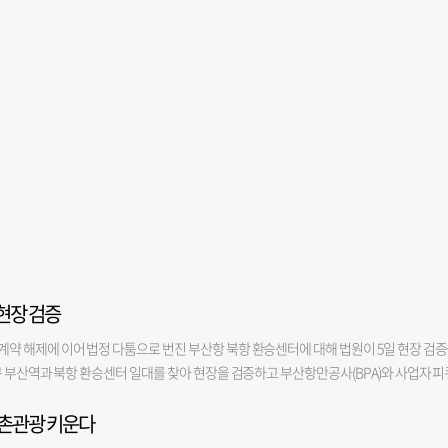
현장 검증
약 해제에 이어 법정 다툼으로 번진 부산항 북항 환승센터에 대해 법원이 5일 현장 검
구 부산역과 북항 환승센터 일대를 찾아 현장을 검증하고 부산항만공사(BPA)와 사업자 피
사업지 내 유일한 공공부지인 복합환승센터는 2022년 5월 최초 설계안과 달리, 2024년 2
농촌관광 키운다
크) 위치가 기존보다 3.3m 높게 설계되며 문제가 됐다. 이같은 단차 구간에는 계단이 만
행자 불편은 물론 부산항과 부산항대교 방향의 조망권 상실이 우려된다. 이에 BPA는 사