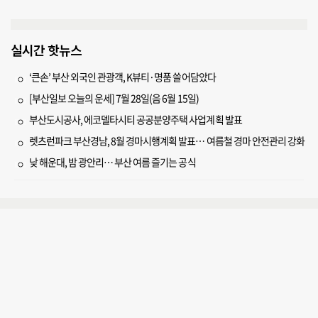
실시간 핫뉴스
‘큰손’ 부산 외국인 관광객, K뷰티·명품 쓸어담았다
[부산일보 오늘의 운세] 7월 28일(음 6월 15일)
부산도시공사, 에코델타시티 공공분양주택 사업계획 발표
렛츠런파크 부산경남, 8월 경마시행계획 발표… 여름철 경마 안전관리 강화
낮 해운대, 밤 광안리… 부산 여름 즐기는 공식