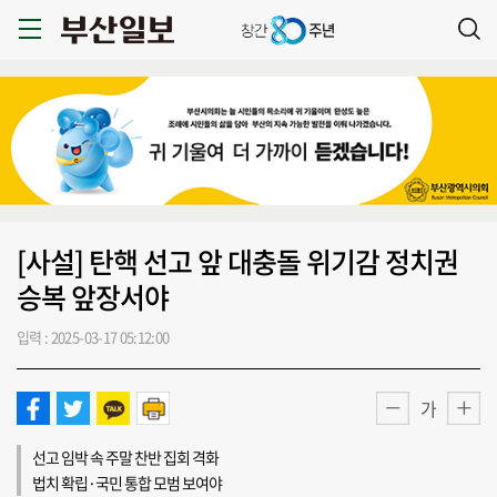
[사설] 탄핵 선고 앞 대충돌 위기감 정치권
승복 앞장서야
입력 : 2025-03-17 05:12:00
가
선고 임박 속 주말 찬반 집회 격화
법치 확립·국민 통합 모범 보여야