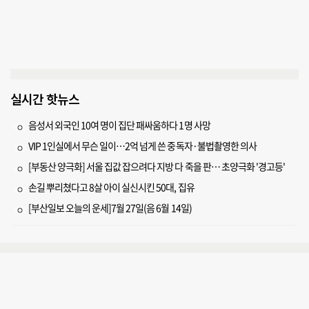
실시간 핫뉴스
음성서 외국인 10여 명이 집단 패싸움하다 1명 사망
VIP 1인실에서 무슨 일이…2억 넘게 쓴 중독자·불법촬영한 의사
[부동산 양극화] 서울 집값 잡으려다 지방 다 죽을 판… 초양극화 '경고등'
손길 뿌리쳤다고 8살 아이 실신시킨 50대, 집유
[부산일보 오늘의 운세]7월 27일(음 6월 14일)