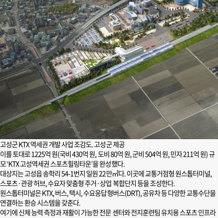
고성군 KTX 역세권 개발 사업 조감도. 고성군 제공
이를 토대로 1225억 원(국비 430억 원, 도비 80억 원, 군비 504억 원, 민자 211억 원) 규
모 ‘KTX 고성역세권 스포츠힐링타운’을 완성했다.
대상지는 고성읍 송학리 54-1번지 일원 22만㎥다. 이곳에 교통거점형 원스톱터미널,
스포츠·관광 허브, 수요자 맞춤형 주거·상업 복합단지 등을 조성한다.
원스톱터미널은 KTX, 버스, 택시, 수요응답형버스(DRT), 공유차 등 다양한 교통수단을
연결하는 환승 시스템을 갖춘다.
여기에 신체 능력 측정과 재활이 가능한 전문 센터와 전지훈련팀 유치용 스포츠 인프라