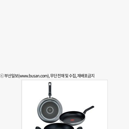
ⓒ 부산일보(www.busan.com), 무단전재 및 수집, 재배포금지