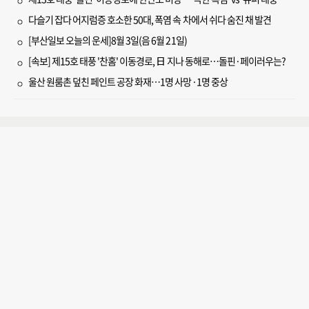
다슬기 잡다 어지럼증 호소한 50대, 폭염 속 차에서 쉬다 숨진 채 발견
[부산일보 오늘의 운세]8월 3일(음 6월 21일)
[속보] 제15호 태풍 '찬홈' 이동경로, 日 지나 동해로…돌핀·페이러우는?
울산 원룸촌 덮친 페인트 공장 화재…1명 사망·1명 중상