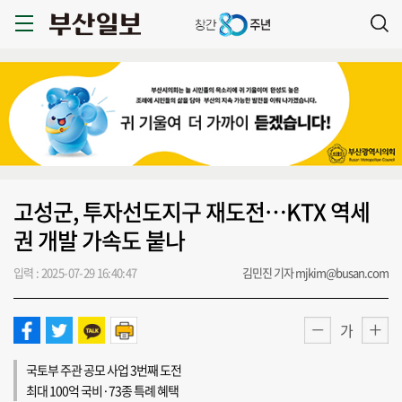
고성군, 투자선도지구 재도전…KTX 역세
권 개발 가속도 붙나
입력 : 2025-07-29 16:40:47
김민진 기자 mjkim@busan.com
가
국토부 주관 공모 사업 3번째 도전
최대 100억 국비·73종 특례 혜택