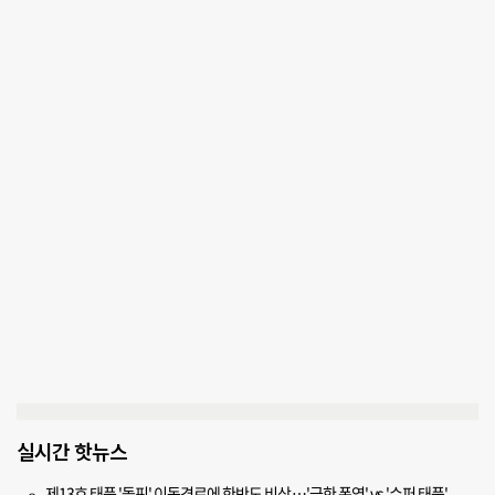
실시간 핫뉴스
제13호 태풍 '돌핀' 이동경로에 한반도 비상…'극한 폭염' vs '슈퍼 태풍'