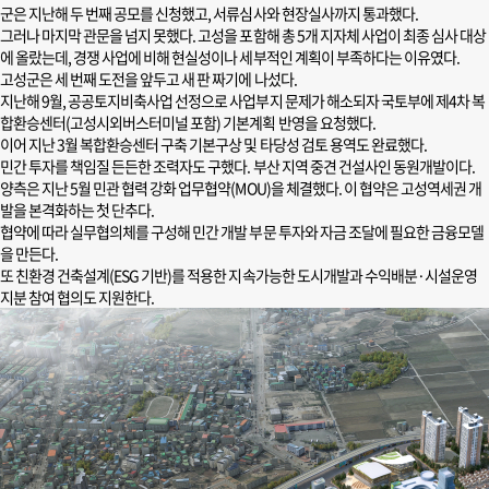
군은 지난해 두 번째 공모를 신청했고, 서류심사와 현장실사까지 통과했다.
그러나 마지막 관문을 넘지 못했다. 고성을 포함해 총 5개 지자체 사업이 최종 심사 대상
에 올랐는데, 경쟁 사업에 비해 현실성이나 세부적인 계획이 부족하다는 이유였다.
고성군은 세 번째 도전을 앞두고 새 판 짜기에 나섰다.
지난해 9월, 공공토지비축사업 선정으로 사업부지 문제가 해소되자 국토부에 제4차 복
합환승센터(고성시외버스터미널 포함) 기본계획 반영을 요청했다.
이어 지난 3월 복합환승센터 구축 기본구상 및 타당성 검토 용역도 완료했다.
민간 투자를 책임질 든든한 조력자도 구했다. 부산 지역 중견 건설사인 동원개발이다.
양측은 지난 5월 민관 협력 강화 업무협약(MOU)을 체결했다. 이 협약은 고성역세권 개
발을 본격화하는 첫 단추다.
협약에 따라 실무협의체를 구성해 민간 개발 부문 투자와 자금 조달에 필요한 금융모델
을 만든다.
또 친환경 건축설계(ESG 기반)를 적용한 지속가능한 도시개발과 수익배분·시설운영
지분 참여 협의도 지원한다.