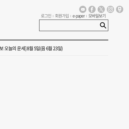
 오늘의 운세] 8월 6일(음 6월 24일)
로그인
회원가입
e-paper
모바일보기
13호 태풍 돌핀 경로, 내주 중국 상륙…'불가마 더위' 언제까지
 오늘의 운세] 8월 5일(음 6월 23일)
도 폭염 예상 못 해” 골프 예약 취소 속출
년 첫삽 뜬다더니… ‘범천기지창’ 다시 원점
 오늘의 운세] 8월 6일(음 6월 24일)
13호 태풍 돌핀 경로, 내주 중국 상륙…'불가마 더위' 언제까지