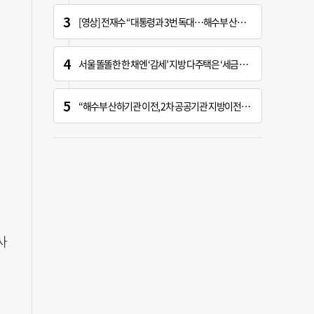
[영상] 전재수 “대통령과 3번 독대…해수부 산하기관 곧 ‘부산행’”
서울 똘똘한 한 채엔 ‘감세’ 지방 다주택은 ‘세금 폭탄’
“해수부 산하기관 이전, 2차 공공기관 지방이전과 연계 추진 안 돼”
사