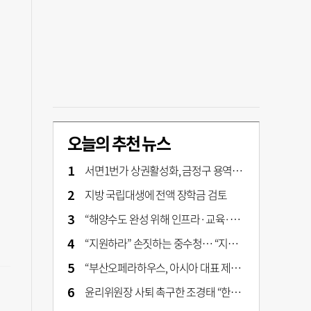
오늘의 추천 뉴스
서면1번가 상권활성화, 금정구 용역 그대로 ‘복붙’
지방 국립대생에 전액 장학금 검토
“해양수도 완성 위해 인프라·교육·세제 등 전방위 지원”…부산해양수도특별법’ 개정안 발의
“지원하라” 손짓하는 중수청… “지켜보자” 머뭇대는 검찰
“부산오페라하우스, 아시아 대표 제작 극장 지향해야”
윤리위원장 사퇴 촉구한 조경태 “한동훈 제명 철회해야”