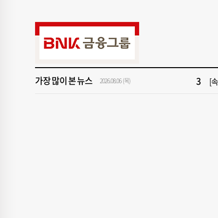
9
"아
1
[속
3
[
가장 많이 본 뉴스
5
'
2026.08.06 (목)
7
‘
9
"아
1
[속