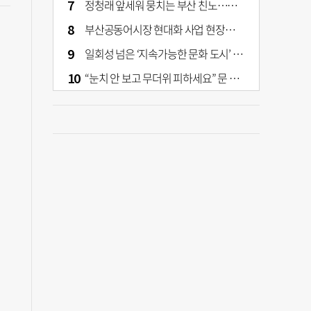
정청래 앞세워 뭉치는 부산 친노…전대 결과가 부산 민주 세력 판도 바꾼다
부산공동어시장 현대화 사업 현장서 오염토 발견
일회성 넘은 ‘지속가능한 문화 도시’ 원동력은 시민 지지 [부산은 열려 있다]
“눈치 안 보고 무더위 피하세요” 문 활짝 연 은행·마트