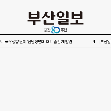
10
들 결혼했는데, 또"…퇴임 앞두고 가짜 청첩장 뿌린 초등 교장 송치
[부산일보
2
보] 폭염 부추기는 제13호 태풍 '돌핀' 이동경로 유동적…북쪽으로 꺾일까
[속보] 제
4
속보] 극우성향 단체 '신남성연대' 대표 숨진 채 발견
[부산일보
6
구포시장 가이드' 자처한 한동훈…'구포데이'로 북구 알리기 총력
“이 정
8
불가마 부산’ 식히려면 꽉 막힌 바람길 53곳 열어라
2028
10
들 결혼했는데, 또"…퇴임 앞두고 가짜 청첩장 뿌린 초등 교장 송치
[부산일보
2
보] 폭염 부추기는 제13호 태풍 '돌핀' 이동경로 유동적…북쪽으로 꺾일까
[속보] 제