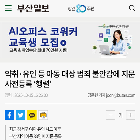
약취·유인 등 아동 대상 범죄 불안감에 지문
사전등록 ‘행렬’
입력 : 2025-10-15 16:26:00
김준현 기자 joon@busan.com
가
최근 강서구 여아 유인 시도 이후
부산 지역 아동 83명이 지문 등록