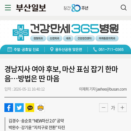
경남지사 여야 후보, 마산 표심 잡기 한마
음…방법은 딴 마음
입력 : 2026-05-11 16:40:12
이재희 기자 jaehee@busan.com
가
김경수·송순호 “NEW마산 2.0” 공약
박완수·강기윤 “자치구로 전환” 타진