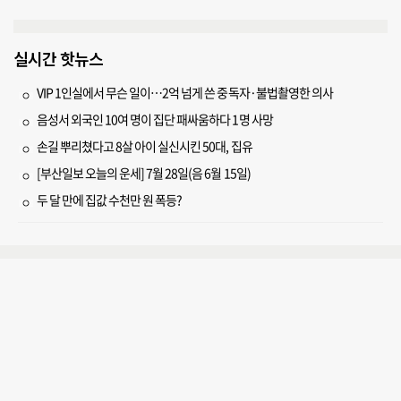
실시간 핫뉴스
VIP 1인실에서 무슨 일이…2억 넘게 쓴 중독자·불법촬영한 의사
음성서 외국인 10여 명이 집단 패싸움하다 1명 사망
손길 뿌리쳤다고 8살 아이 실신시킨 50대, 집유
[부산일보 오늘의 운세] 7월 28일(음 6월 15일)
두 달 만에 집값 수천만 원 폭등?