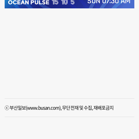
ⓒ 부산일보(www.busan.com), 무단전재 및 수집, 재배포금지