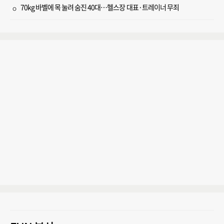
70kg 바벨에 목 눌려 숨진 40대…헬스장 대표·트레이너 무죄