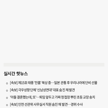
실시간 핫뉴스
[속보] 제15호 태풍 '찬홈' 북상 중…일본 관통 후 우리나라에 단비 선물
[속보] 극우성향 단체 '신남성연대' 대표 숨진 채 발견
'아들 결혼했는데, 또'…퇴임 앞두고 가짜 청첩장 뿌린 초등 교장 송치
[속보] 인천 선관위 사무실서 직원 숨진 채 발견…경위 수사