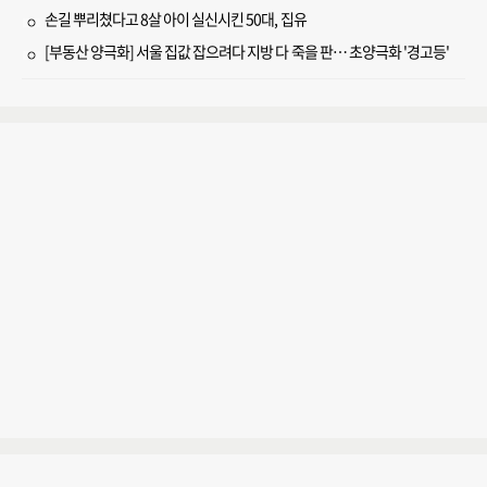
손길 뿌리쳤다고 8살 아이 실신시킨 50대, 집유
[부동산 양극화] 서울 집값 잡으려다 지방 다 죽을 판… 초양극화 '경고등'