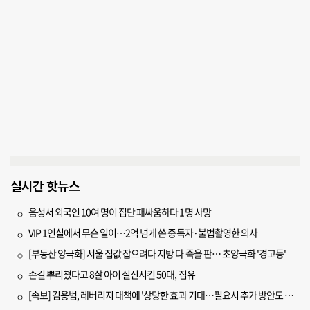
실시간 핫뉴스
음성서 외국인 10여 명이 집단 패싸움하다 1명 사망
VIP 1인실에서 무슨 일이…2억 넘게 쓴 중독자·불법촬영한 의사
[부동산 양극화] 서울 집값 잡으려다 지방 다 죽을 판… 초양극화 '경고등'
손길 뿌리쳤다고 8살 아이 실신시킨 50대, 집유
[속보] 김용범, 레버리지 대책에 '상당한 효과 기대…필요시 추가 방안도 검토'