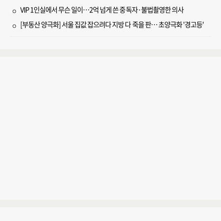
VIP 1인실에서 무슨 일이…2억 넘게 쓴 중독자·불법촬영한 의사
[부동산 양극화] 서울 집값 잡으려다 지방 다 죽을 판… 초양극화 '경고등'