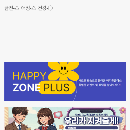
금전-△ 애정-△ 건강-○