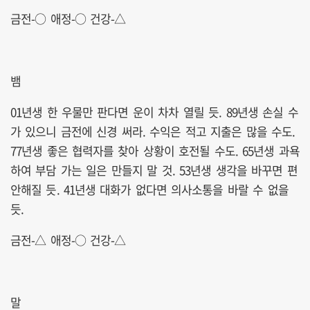
금전-○ 애정-○ 건강-△
뱀
01년생 한 우물만 판다면 운이 차차 열릴 듯. 89년생 손실 수
가 있으니 금전에 신경 써라. 수익은 적고 지출은 많을 수도.
77년생 좋은 협력자를 찾아 상황이 호전될 수도. 65년생 과욕
하여 부담 가는 일은 만들지 말 것. 53년생 생각을 바꾸면 편
안해질 듯. 41년생 대화가 없다면 의사소통을 바랄 수 없을
듯.
금전-△ 애정-○ 건강-△
말