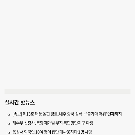
실시간 핫뉴스
[속보] 제13호 태풍 돌핀 경로, 내주 중국 상륙…'불가마 더위' 언제까지
해수부 신청사, 북항 재개발 부지 복합항만지구 확정
음성서 외국인 10여 명이 집단 패싸움하다 1명 사망