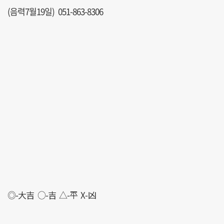
(음력7월19일) 051-863-8306
◎-大吉 ○-吉 △-平 X-凶