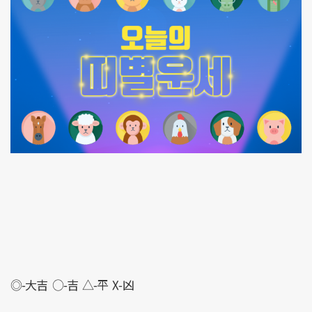
◎-大吉 ○-吉 △-平 X-凶