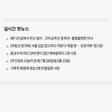
실시간 핫뉴스
VIP 1인실에서 무슨 일이…2억 넘게 쓴 중독자·불법촬영한 의사
[부동산 양극화] 서울 집값 잡으려다 지방 다 죽을 판… 초양극화 '경고등'
음성서 외국인 10여 명이 집단 패싸움하다 1명 사망
[부산일보 오늘의 운세] 7월 28일(음 6월 15일)
기록적 폭염에 경남 2명 온열질환 사망