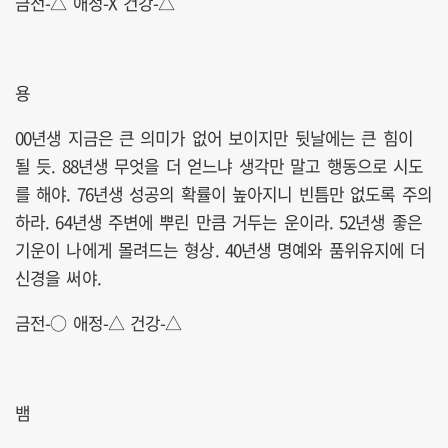
금전-△ 애정-X 건강-△
용
00년생 지금은 큰 의미가 없어 보이지만 뒷날에는 큰 힘이
될 듯. 88년생 무엇을 더 얻느냐 생각만 말고 행동으로 시도
를 해야. 76년생 성공의 확률이 높아지니 빈틈만 없도록 주의
하라. 64년생 주변에 뿌린 만큼 거두는 운이라. 52년생 좋은
기운이 나에게 몰려드는 형상. 40년생 명예와 품위유지에 더
신경을 써야.
금전-○ 애정-△ 건강-△
뱀