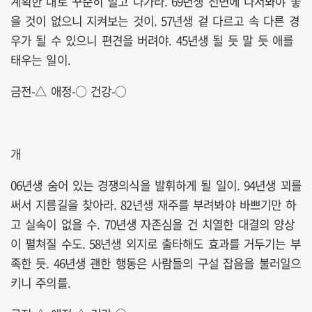
계획한 대로 꾸준히 밀고 나가라. 69년생 전면에 나서봐야 좋
을 것이 없으니 지켜보는 것이. 57년생 겉 다르고 속 다른 경
우가 될 수 있으니 편견을 버려야. 45년생 될 듯 말 듯 애를
태우는 일이.
금전-△ 애정-○ 건강-○
개
06년생 숨어 있는 경쟁의식을 발휘하게 될 일이. 94년생 꾀를
써서 지름길을 찾아라. 82년생 재주를 부려봐야 바쁘기만 하
고 실속이 없을 수. 70년생 자존심을 건 치열한 대결의 양상
이 펼쳐질 수도. 58년생 외지로 출타해도 효과를 거두기는 부
족한 듯. 46년생 괜한 행동은 사람들의 구설 잡음을 불러일으
키니 주의를.