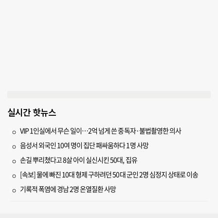
실시간 핫뉴스
VIP 1인실에서 무슨 일이…2억 넘게 쓴 중독자·불법촬영한 의사
음성서 외국인 10여 명이 집단 패싸움하다 1명 사망
손길 뿌리쳤다고 8살 아이 실신시킨 50대, 집유
[속보] 물에 빠진 10대 형제 구하려던 50대 군인 2명 심정지 상태로 이송
기록적 폭염에 경남 2명 온열질환 사망