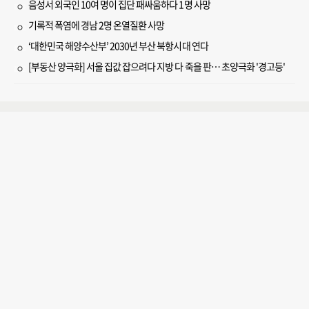
음성서 외국인 10여 명이 집단 패싸움하다 1명 사망
기록적 폭염에 경남 2명 온열질환 사망
‘대한민국 해양수산부’ 2030년 부산 북항시대 연다
[부동산 양극화] 서울 집값 잡으려다 지방 다 죽을 판… 초양극화 '경고등'