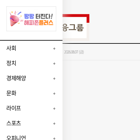
사회
가장 많이 본 뉴스
2026.08.07 (금)
정치
경제해양
문화
라이프
스포츠
오피니언