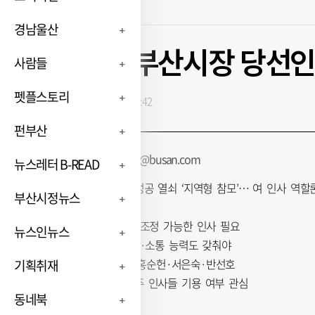
경남울산
전재수 부산시장 당선인
사람들
펫플스토리
입력 : 2026-06-10 18:21:42
펀부산
나웅기 기자 wonggy@busan.com
뉴스레터 B-READ
민선 9기 시정 성공 열쇠 ‘지역형 참모’… 여 인사 역할
부산시정뉴스
지역 현안 해결·조정 가능한 인사 필요
뉴스인뉴스
공직사회와 호흡·소통 능력도 갖춰야
변성완·이재성·홍순헌·서은숙·반선호
기획취재
당선인 도운 민주 인사들 기용 여부 관심
동네북