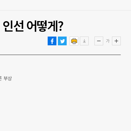
 인선 어떻게?
가
론 부상