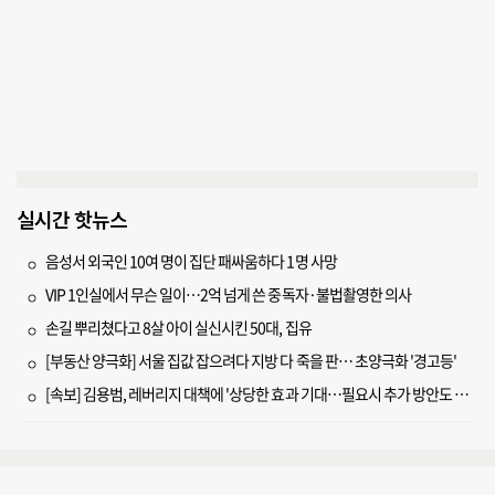
실시간 핫뉴스
음성서 외국인 10여 명이 집단 패싸움하다 1명 사망
VIP 1인실에서 무슨 일이…2억 넘게 쓴 중독자·불법촬영한 의사
손길 뿌리쳤다고 8살 아이 실신시킨 50대, 집유
[부동산 양극화] 서울 집값 잡으려다 지방 다 죽을 판… 초양극화 '경고등'
[속보] 김용범, 레버리지 대책에 '상당한 효과 기대…필요시 추가 방안도 검토'