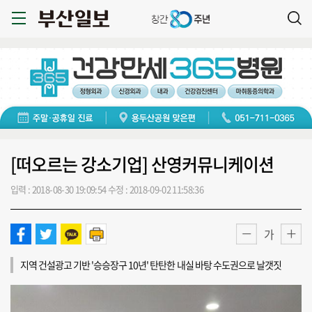
[떠오르는 강소기업] 산영커뮤니케이션
입력 : 2018-08-30 19:09:54
수정 : 2018-09-02 11:58:36
가
지역 건설광고 기반 '승승장구 10년' 탄탄한 내실 바탕 수도권으로 날갯짓