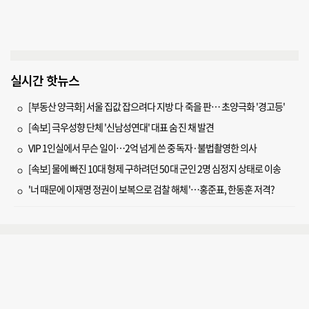
실시간 핫뉴스
[부동산 양극화] 서울 집값 잡으려다 지방 다 죽을 판… 초양극화 '경고등'
[속보] 극우성향 단체 '신남성연대' 대표 숨진 채 발견
VIP 1인실에서 무슨 일이…2억 넘게 쓴 중독자·불법촬영한 의사
[속보] 물에 빠진 10대 형제 구하려던 50대 군인 2명 심정지 상태로 이송
'너 때문에 이재명 정권이 보복으로 검찰 해체'…홍준표, 한동훈 저격?