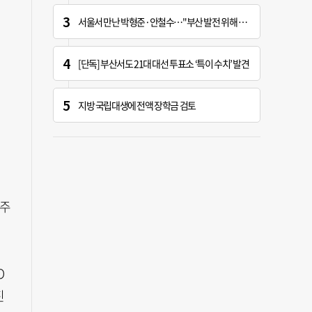
서울서 만난 박형준·안철수…"부산 발전 위해 힘 보태기로"
[단독] 부산서도 21대 대선 투표소 ‘특이 수치’ 발견
지방 국립대생에 전액 장학금 검토
 주
O
진