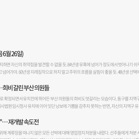
 6월 26일)
을 의지하면 자신의 취약점을 발견할 수 없을 듯. 84년생 유혹에 넘어가 정도에서 벗어나기 쉬
하고 넘어가야. 60년생 지레짐작으로 하지 말고 주위의 흐름을 살핌이 좋을 듯. 48년생 선택
해물로 인하여 시간이 허비될 듯. 금전-○ 애정-○ 건강-△ 소 97년생 보이지 않는 곳에
…희비 갈린 부산 의원들
 자신의 생각대로 추진할 듯. 73년생 반성을 잊으면 같은 실수를 반복할 수도. 61년생 세
49년생 서로의 신뢰감을 깊이 하면 성과가 있을 듯. 37년생 양보와 포용심을 가지면 더 원
로 확정되면서 유치전에 뛰어든 부산 의원들의 희비도 엇갈리는 모습이다. 동구를 지역
생 교제할 상대를 잘못 택하면 나중까지 영향이 미칠 수도. 86년생 유연성 있는 발상이 좋은 
 해사법원 임시청사 유치에 이어 잇단 낭보에 기쁨을 감추지 못하는 반면, 자신의 지역구 
리 판단하고 움직이지 말아야. 62년생 상대방의 입장을 생각하지 않고 막무가내로 하지 않아
과를 받아 들게 됐다. 6일 해수부의 신청사 부지 발표로 가장 큰 수혜를 입은 인물은 북항
38년생 하는 일을 소리 소문 없이 진행하라. 금전-○ 애정-△ 건강-X 토끼 99년생 어긋남
”… 재개발 속도전
표 직후 보도자료를 내고 이번 유치가 그동안의 의정활동이 맺은 결실이라고 자평했다. 
 적극적으로 참가해야. 75년생 불필요한 부분은 과감히 버려 정리 정돈에 신경 써야. 63
이전을 체계적으로 뒷받침하는 ‘부산 해양수도 이전기관 지원에 관한 특별법’ 제정과 북
년생 필요 이상 신경 쓰면 피로의 원인이 되니 관망하는 자세로. 39년생 소화기 계통 건강
해 계류장을 떠나지 않은 모든 선박에 대해 영업정지 처분을 내렸다. 선주들에게 처분 
도했다. 최근에는 해양산업 육성과 기업 지원 등을 담은 부산 해양수도 특별법 개정안도 
-△ 용 00년생 복장이나 언어사용에 신경을 써 첫인상을 좋게 남기는 것이 중요. 88년생 