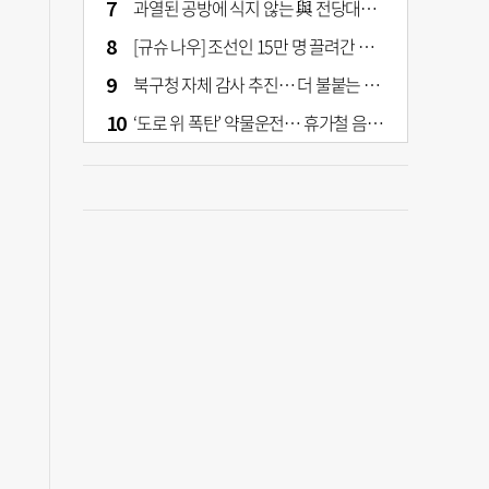
과열된 공방에 식지 않는 與 전당대회… 호남·수도권 집중하는 후보들
[규슈 나우] 조선인 15만 명 끌려간 치쿠호 탄광… 대를 이은 진실 캐기
북구청 자체 감사 추진… 더 불붙는 북구 신청사 갈등
‘도로 위 폭탄’ 약물운전… 휴가철 음주와 병행 단속 [교통안전, 시민이 만든다]