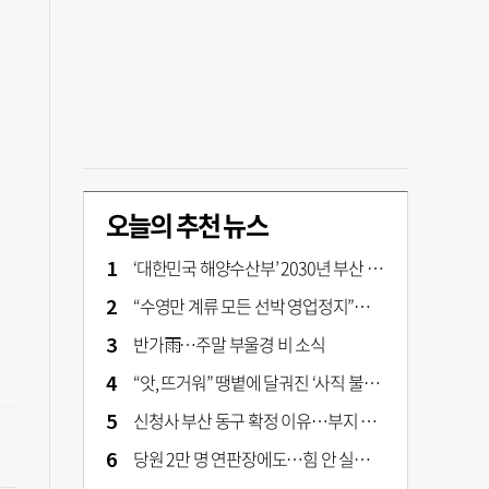
오늘의 추천 뉴스
‘대한민국 해양수산부’ 2030년 부산 북항시대 연다
“수영만 계류 모든 선박 영업정지”… 재개발 속도전
반가雨…주말 부울경 비 소식
“앗, 뜨거워” 땡볕에 달궈진 ‘사직 불가마’ 관중석 무려 70도
신청사 부산 동구 확정 이유…부지 용이성·접근성·집적 가능성이 운명 갈랐다 [해수부 북항 시대]
당원 2만 명 연판장에도…힘 안 실리는 ‘장동혁 사퇴’ 공세