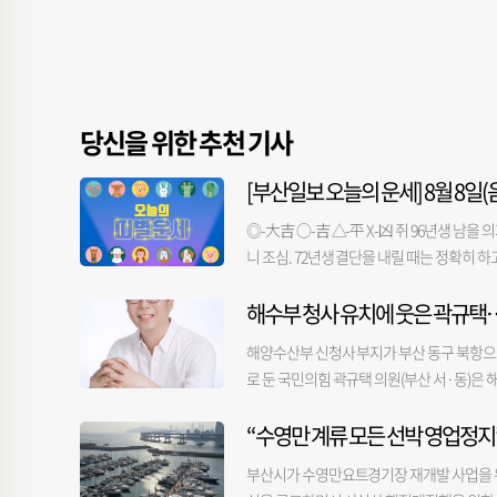
당신을 위한 추천 기사
[부산일보 오늘의 운세] 8월 8일(음
◎-大吉 ○-吉 △-平 X-凶 쥐 96년생 남
니 조심. 72년생 결단을 내릴 때는 정확히 
신중을 기하고 냉정하게 생각해야. 36년생 방
해수부 청사 유치에 웃은 곽규택
노력하는 것이 길. 85년생 명확한 의사표시로
한 배려로 주위의 원만함을 꾀함이 좋을 듯. 
해양수산부 신청사 부지가 부산 동구 북항으
해질 듯. 금전-△ 애정-△ 건강-○ 범 98년
로 둔 국민의힘 곽규택 의원(부산 서·동)은
과로 이어질 듯. 74년생 운이 좋아도 섣불
에 총력을 기울였던 다른 의원들은 아쉬운 결
50년생 다소의 막힘도 낙관적으로 생각함이. 
“수영만 계류 모든 선박 영업정지
지역구로 둔 곽규택 의원이다. 곽 의원은 발
있어도 말다툼을 삼가야. 87년생 대화의 장에
곽 의원은 해수부와 소속·유관기관의 부산 
직감이 맞을 수 있으니 무시하지 말아야. 51
부산시가 수영만요트경기장 재개발 사업을 위
재개발 활성화를 위한 항만공사법 개정을 주
주의하면 무난한 하루. 금전-○ 애정-○ 건강