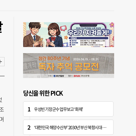
말
당신을 위한 PICK
섰
보조
우성빈 기장군수 업무보고 ‘화제’
며
‘대한민국 해양수산부’ 2030년 부산 북항시대 연다