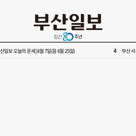
10
면1번가 상권활성화, 금정구 용역 그대로 ‘복붙’
[단독]
2
원 파크골프장 일찍 개장했더니 새벽부터 ‘문전성시’
해수부 
4
부산일보 오늘의 운세] 8월 7일(음 6월 25일)
부산 서
6
부산일보 오늘의 운세] 8월 6일(음 6월 24일)
반가雨…
8
복세 꺾인 ‘부산 아파트 시장’ 청약 미달·미분양 심화
43년 통닭
10
면1번가 상권활성화, 금정구 용역 그대로 ‘복붙’
[단독]
2
원 파크골프장 일찍 개장했더니 새벽부터 ‘문전성시’
해수부 