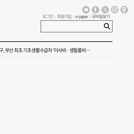
 부산공동어시장 현대화 사업 현장서 오염토 발견
로그인
회원가입
e-paper
모바일보기
신청사, 북항 재개발 부지 복합항만지구 확정
구, 부산 최초 기초생활수급자 ‘이사비· 생필품비’ 지원
주말 부울경 비 소식
·45년 국밥… 노포 맛집이 키운 골목시장 [골목시장, 다시 장날]
 부산공동어시장 현대화 사업 현장서 오염토 발견
신청사, 북항 재개발 부지 복합항만지구 확정