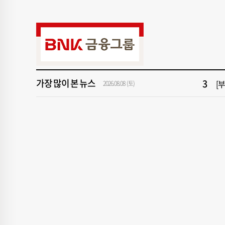
9
서
1
창
3
[
가장 많이 본 뉴스
5
[
2026.08.08 (토)
7
회
9
서
1
창