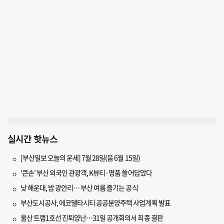
실시간 핫뉴스
[부산일보 오늘의 운세] 7월 28일(음 6월 15일)
‘큰손’ 부산 외국인 관광객, K뷰티·명품 쓸어담았다
낮 해운대, 밤 광안리… 부산 여름 즐기는 공식
부산도시공사, 에코델타시티 공공분양주택 사업계획 발표
울산 트램1호선 진퇴양난…31일 공개회의서 최종 결판