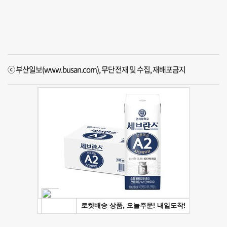
ⓒ 부산일보(www.busan.com), 무단전재 및 수집, 재배포금지