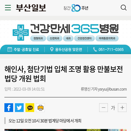
해인사, 첨단기법 입체 조명 활용 만불보전
법당 개원 법회
입력 : 2022-03-09 14:01:51
류영신 기자 ysryu@busan.com
가
오는 12일 오전 10시 30분 법계당 마당에서 개최