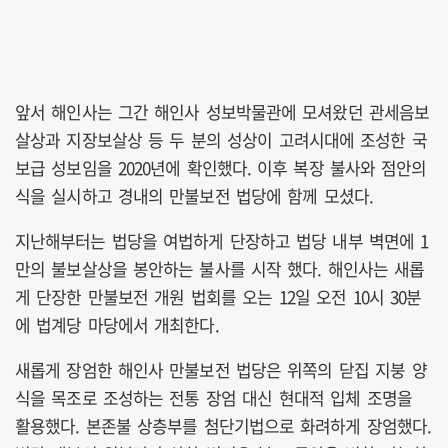
앞서 해인사는 그간 해인사 성보박물관에 모셔왔던 관세음보
살상과 지장보살상 등 두 분의 성상이 고려시대에 조성한 국
보급 성보임을 2020년에 확인했다. 이후 복장 불사와 점안의
식을 실시하고 경내의 만불보전 법당에 함께 모셨다.
지난해부터는 법당을 여법하게 단장하고 법당 내부 벽면에 1
만의 불보살상을 봉안하는 불사를 시작 했다. 해인사는 새롭
게 단장한 만불보전 개원 법회를 오는 12일 오전 10시 30분
에 법계당 마당에서 개최한다.
새롭게 장엄한 해인사 만불보전 법당은 위쪽의 닫집 지붕 양
식을 목조로 조성하는 전통 장엄 대신 현대적 입체 조명을
활용했다. 본존불 상층부를 첨단기법으로 화려하게 장엄했다.