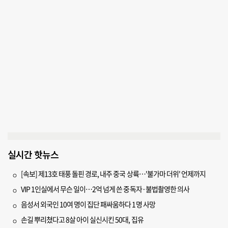
실시간 핫뉴스
[속보] 제13호 태풍 돌핀 경로, 내주 중국 상륙…'불가마 더위' 언제까지
VIP 1인실에서 무슨 일이…2억 넘게 쓴 중독자·불법촬영한 의사
음성서 외국인 10여 명이 집단 패싸움하다 1명 사망
손길 뿌리쳤다고 8살 아이 실신시킨 50대, 집유