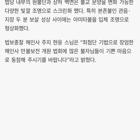
법당 내부의 원불단과 상하 벽면은 불교 문양을 변화 가능한
다양한 빛깔 조명으로 스크린화 했다. 특히 본존불인 관음·
지장 두 분 보살 성상 사이에는 아미타불을 입체 조명으로
형상화했다.
법보종찰 해인사 주지 현응 스님은 “최첨단 기법으로 장엄한
해인사 만불보전 개원 법회에 많은 불자님들이 기쁜 마음으
로 동참해 주시기를 바랍니다”라고 밝혔다.