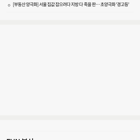
[부동산 양극화] 서울 집값 잡으려다 지방 다 죽을 판… 초양극화 '경고등'