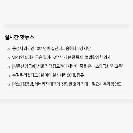
실시간 핫뉴스
음성서 외국인 10여 명이 집단 패싸움하다 1명 사망
VIP 1인실에서 무슨 일이…2억 넘게 쓴 중독자·불법촬영한 의사
[부동산 양극화] 서울 집값 잡으려다 지방 다 죽을 판… 초양극화 '경고등'
손길 뿌리쳤다고 8살 아이 실신시킨 50대, 집유
[속보] 김용범, 레버리지 대책에 '상당한 효과 기대…필요시 추가 방안도 검토'