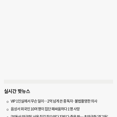
실시간 핫뉴스
VIP 1인실에서 무슨 일이…2억 넘게 쓴 중독자·불법촬영한 의사
음성서 외국인 10여 명이 집단 패싸움하다 1명 사망
[부동산 양극화] 서울 집값 잡으려다 지방 다 죽을 판… 초양극화 '경고등'