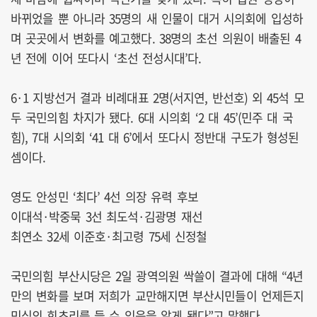
바뀌었을 뿐 아니라 35명의 새 인물이 대거 시의회에 입성하
며 곳곳에서 변화를 예고했다. 38명의 초선 의원이 배출된 4
년 전에 이어 또다시 ‘초선 전성시대’다.
6·1 지방선거 결과 비례대표 2명(서지연, 반선호) 외 45석 모
두 국민의힘 차지가 됐다. 6대 시의회 ‘2 대 45’(민주 대 국
힘), 7대 시의회 ‘41 대 6’에서 또다시 정반대 구도가 형성된
셈이다.
영도 안성민 ‘최다’ 4선 의장 유력 후보
이대석·박중묵 3선 최도석·김광명 재선
최연소 32세 이준호·최고령 75세 신정철
국민의힘 부산시당은 2일 광역의원 싹쓸이 결과에 대해 “4년
만의 변화를 보며 저희가 교만해지면 부산시민들이 언제든지
민심의 회초리를 들 수 있음을 알게 됐다”고 말했다.