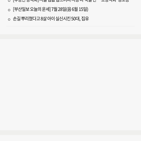
[부산일보 오늘의 운세] 7월 28일(음 6월 15일)
손길 뿌리쳤다고 8살 아이 실신시킨 50대, 집유