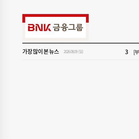
9
[
1
해
가장 많이 본 뉴스
3
[
2026.08.09 (일)
5
‘
7
해
9
[
1
해