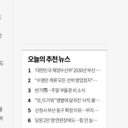
조
것
오늘의 추천 뉴스
도
‘대한민국 해양수산부’ 2030년 부산 북항시대 연다
“수영만 계류 모든 선박 영업정지”… 재개발 속도전
반가雨…주말 부울경 비 소식
돕
“앗, 뜨거워” 땡볕에 달궈진 ‘사직 불가마’ 관중석 무려 70도
울
신청사 부산 동구 확정 이유…부지 용이성·접근성·집적 가능성이 운명 갈랐다 [해수부 북항 시대]
여
당원 2만 명 연판장에도…힘 안 실리는 ‘장동혁 사퇴’ 공세