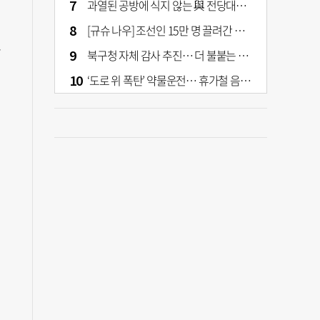
과열된 공방에 식지 않는 與 전당대회… 호남·수도권 집중하는 후보들
[규슈 나우] 조선인 15만 명 끌려간 치쿠호 탄광… 대를 이은 진실 캐기
될
북구청 자체 감사 추진… 더 불붙는 북구 신청사 갈등
‘도로 위 폭탄’ 약물운전… 휴가철 음주와 병행 단속 [교통안전, 시민이 만든다]