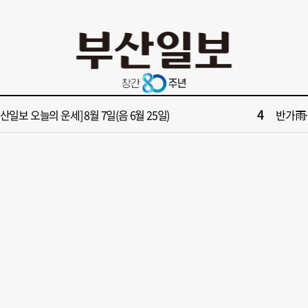
10
부산일보 오늘의 운세] 8월 9일(음 6월 27일)
이 대통
2
수부 신청사, 북항 재개발 부지 복합항만지구 확정
부산 서
4
부산일보 오늘의 운세] 8월 7일(음 6월 25일)
반가雨…
6
대한민국 해양수산부’ 2030년 부산 북항시대 연다
[부산일보
8
수부 청사 유치에 웃은 곽규택…희비 갈린 부산 의원들
“수영만
10
부산일보 오늘의 운세] 8월 9일(음 6월 27일)
이 대통
2
수부 신청사, 북항 재개발 부지 복합항만지구 확정
부산 서