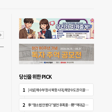
당신을 위한 PICK
[사설] 해수부 청사 북항 시대, 해양수도권 이끌 구심점 돼야
李 “형소법 안 봤다” 발언 후폭풍…野 “역대급 망언”