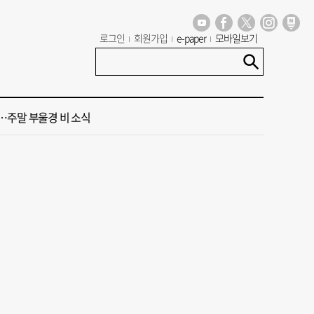
로그인
회원가입
e-paper
모바일보기
령 "전남광주 독자적 대학입시제도 어떤가" 제안
구, 부산 최초 기초생활수급자 ‘이사비· 생필품비’ 지원
주말 부울경 비 소식
 오늘의 운세] 8월 8일(음 6월 26일)
 계류 모든 선박 영업정지”… 재개발 속도전
령 "전남광주 독자적 대학입시제도 어떤가" 제안
구, 부산 최초 기초생활수급자 ‘이사비· 생필품비’ 지원