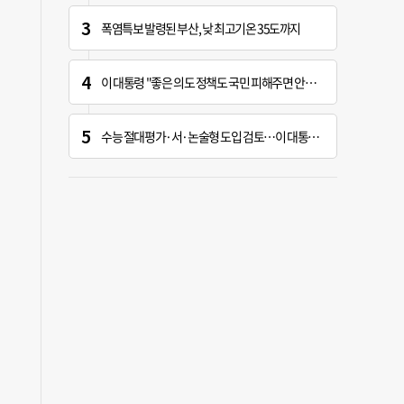
폭염특보 발령된 부산, 낮 최고기온 35도까지
이 대통령 "좋은 의도 정책도 국민 피해주면 안하느니만 못해"
수능 절대평가·서·논술형 도입 검토…이 대통령 "객관식이 아이들 망쳐"