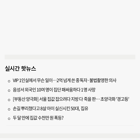
실시간 핫뉴스
VIP 1인실에서 무슨 일이…2억 넘게 쓴 중독자·불법촬영한 의사
음성서 외국인 10여 명이 집단 패싸움하다 1명 사망
[부동산 양극화] 서울 집값 잡으려다 지방 다 죽을 판… 초양극화 '경고등'
손길 뿌리쳤다고 8살 아이 실신시킨 50대, 집유
두 달 만에 집값 수천만 원 폭등?