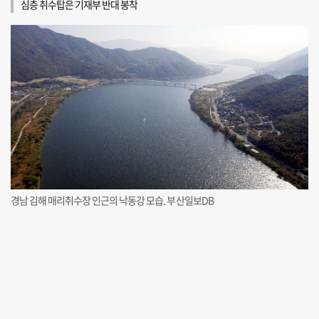
심층 취수탑은 기재부 반대 봉착
경남 김해 매리취수장 인근의 낙동강 모습. 부산일보DB