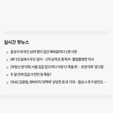
실시간 핫뉴스
음성서 외국인 10여 명이 집단 패싸움하다 1명 사망
VIP 1인실에서 무슨 일이…2억 넘게 쓴 중독자·불법촬영한 의사
[부동산 양극화] 서울 집값 잡으려다 지방 다 죽을 판… 초양극화 '경고등'
두 달 만에 집값 수천만 원 폭등?
[속보] 김용범, 레버리지 대책에 '상당한 효과 기대…필요시 추가 방안도 검토'