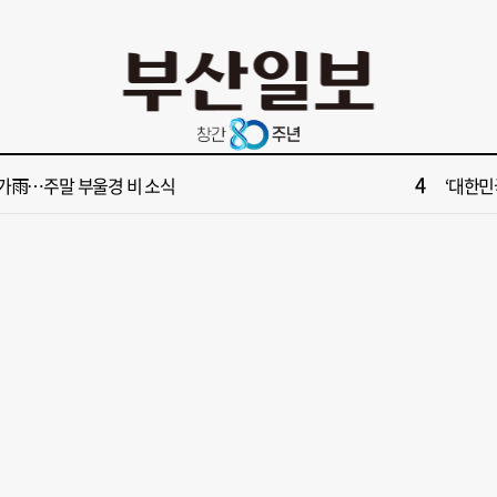
10
서 공인중개사 명의 빌려 대표 행세… 수억 원 챙긴 60대 등 3명 송치
부산 다세
2
보] 제15호 태풍 '찬홈' 북상 중…일본 관통 후 우리나라에 단비 선물
부산 서
4
가雨…주말 부울경 비 소식
‘대한민
6
수영만 계류 모든 선박 영업정지”… 재개발 속도전
[속보] "
8
사 부산 동구 확정 이유…부지 용이성·접근성·집적 가능성이 운명 갈랐다 [해수부 북항 시대]
[부산일보
10
서 공인중개사 명의 빌려 대표 행세… 수억 원 챙긴 60대 등 3명 송치
부산 다세
2
보] 제15호 태풍 '찬홈' 북상 중…일본 관통 후 우리나라에 단비 선물
부산 서