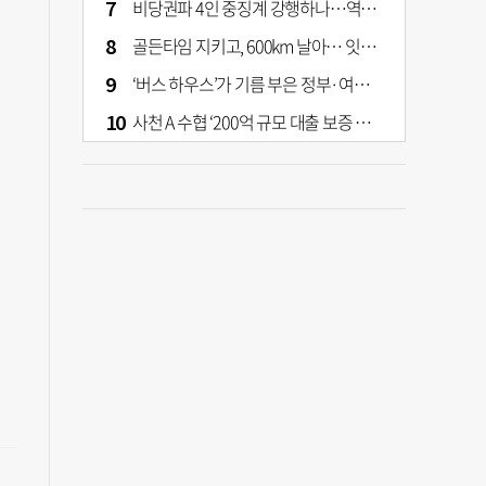
비당권파 4인 중징계 강행하나…역풍 예고하는 張의 반격
골든타임 지키고, 600km 날아… 잇따라 생명 구한 부산소방 헬기
‘버스 하우스’가 기름 부은 정부·여당 부동산 정책
사천 A 수협 ‘200억 규모 대출 보증 이관’ 논란…검찰 송치