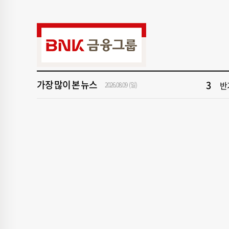
9
부산
1
[속
3
반
가장 많이 본 뉴스
5
“
2026.08.09 (일)
7
신청
9
부산
1
[속