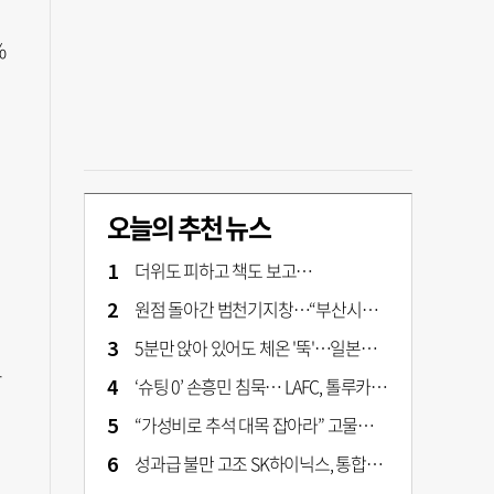
%
오늘의 추천 뉴스
더위도 피하고 책도 보고…
원점 돌아간 범천기지창…“부산시가 사업구조 전면 재검토 나서야"
5분만 앉아 있어도 체온 '뚝'…일본서 출시 '인간 냉장고' 가격은?
으
‘슈팅 0’ 손흥민 침묵… LAFC, 톨루카에 1-0 신승
“가성비로 추석 대목 잡아라” 고물가에 실속형 선물세트 확대
성과급 불만 고조 SK하이닉스, 통합노조 설립 본격화