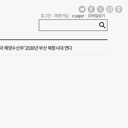
대주택서 변기 수리 중 흉기 사건… 30대 여성 현행범 체포
로그인
회원가입
e-paper
모바일보기
구, 부산 최초 기초생활수급자 ‘이사비· 생필품비’ 지원
국 해양수산부’ 2030년 부산 북항시대 연다
제가 엄마 찔렀어요" 말다툼하다 母 살해한 10대 아들, 법원 출석
 오늘의 운세]8월 10일(음 6월 28일)
대주택서 변기 수리 중 흉기 사건… 30대 여성 현행범 체포
구, 부산 최초 기초생활수급자 ‘이사비· 생필품비’ 지원