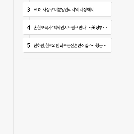
HUG, 사상구 ‘미분양관리지역’ 지정 해제
손현보 목사 "백악관서 트럼프 만나"…美 정부 인사와 접촉
천하람, 현역의원 최초 논산훈련소 입소…행군·각개전투 훈련