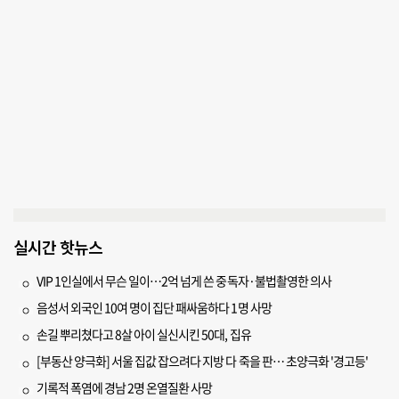
실시간 핫뉴스
VIP 1인실에서 무슨 일이…2억 넘게 쓴 중독자·불법촬영한 의사
음성서 외국인 10여 명이 집단 패싸움하다 1명 사망
손길 뿌리쳤다고 8살 아이 실신시킨 50대, 집유
[부동산 양극화] 서울 집값 잡으려다 지방 다 죽을 판… 초양극화 '경고등'
기록적 폭염에 경남 2명 온열질환 사망