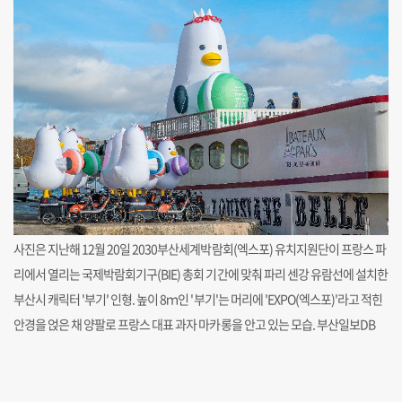
사진은 지난해 12월 20일 2030부산세계박람회(엑스포) 유치지원단이 프랑스 파
리에서 열리는 국제박람회기구(BIE) 총회 기간에 맞춰 파리 센강 유람선에 설치한
부산시 캐릭터 '부기' 인형. 높이 8ｍ인 '부기'는 머리에 'EXPO(엑스포)'라고 적힌
안경을 얹은 채 양팔로 프랑스 대표 과자 마카롱을 안고 있는 모습. 부산일보DB