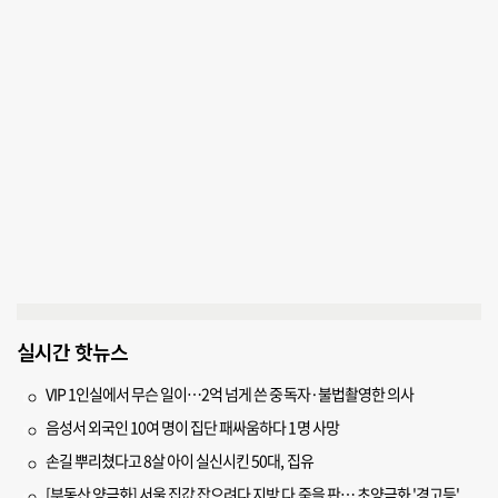
실시간 핫뉴스
VIP 1인실에서 무슨 일이…2억 넘게 쓴 중독자·불법촬영한 의사
음성서 외국인 10여 명이 집단 패싸움하다 1명 사망
손길 뿌리쳤다고 8살 아이 실신시킨 50대, 집유
[부동산 양극화] 서울 집값 잡으려다 지방 다 죽을 판… 초양극화 '경고등'