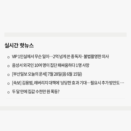
실시간 핫뉴스
VIP 1인실에서 무슨 일이…2억 넘게 쓴 중독자·불법촬영한 의사
음성서 외국인 10여 명이 집단 패싸움하다 1명 사망
[부산일보 오늘의 운세] 7월 28일(음 6월 15일)
[속보] 김용범, 레버리지 대책에 '상당한 효과 기대…필요시 추가 방안도 검토'
두 달 만에 집값 수천만 원 폭등?