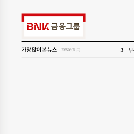
9
“
1
창
3
부
가장 많이 본 뉴스
2026.08.08 (토)
5
반
7
[
9
“
1
창