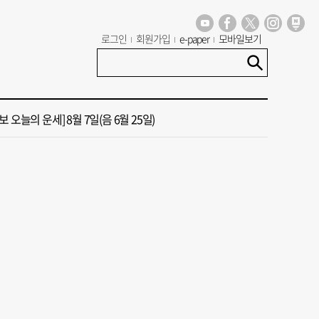
 오늘의 운세] 8월 9일(음 6월 27일)
로그인
회원가입
e-paper
모바일보기
신청사, 북항 재개발 부지 복합항만지구 확정
 오늘의 운세] 8월 7일(음 6월 25일)
국 해양수산부’ 2030년 부산 북항시대 연다
청사 유치에 웃은 곽규택…희비 갈린 부산 의원들
 오늘의 운세] 8월 9일(음 6월 27일)
신청사, 북항 재개발 부지 복합항만지구 확정