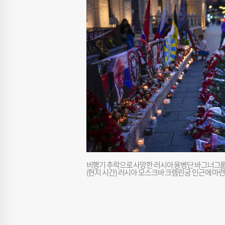
비행기 추락으로 사망한 러시아 용병단 바그너그룹 
(현지 시간) 러시아 모스크바 크렘린궁 인근에 마련