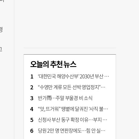
령
고
오늘의 추천 뉴스
‘대한민국 해양수산부’ 2030년 부산 북항시대 연다
“수영만 계류 모든 선박 영업정지”… 재개발 속도전
반가雨…주말 부울경 비 소식
“앗, 뜨거워” 땡볕에 달궈진 ‘사직 불가마’ 관중석 무려 70도
신청사 부산 동구 확정 이유…부지 용이성·접근성·집적 가능성이 운명 갈랐다 [해수부 북항 시대]
당원 2만 명 연판장에도…힘 안 실리는 ‘장동혁 사퇴’ 공세