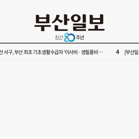
10
수영만 계류 모든 선박 영업정지”… 재개발 속도전
[부산일보
2
원 파크골프장 일찍 개장했더니 새벽부터 ‘문전성시’
해수부 
4
산 서구, 부산 최초 기초생활수급자 ‘이사비· 생필품비’ 지원
[부산일보
6
가雨…주말 부울경 비 소식
‘대한민
8
부산일보 오늘의 운세] 8월 8일(음 6월 26일)
해수부 
10
수영만 계류 모든 선박 영업정지”… 재개발 속도전
[부산일보
2
원 파크골프장 일찍 개장했더니 새벽부터 ‘문전성시’
해수부 