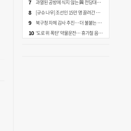
과열된 공방에 식지 않는 與 전당대회… 호남·수도권 집중하는 후보들
[규슈 나우] 조선인 15만 명 끌려간 치쿠호 탄광… 대를 이은 진실 캐기
북구청 자체 감사 추진… 더 불붙는 북구 신청사 갈등
‘도로 위 폭탄’ 약물운전… 휴가철 음주와 병행 단속 [교통안전, 시민이 만든다]