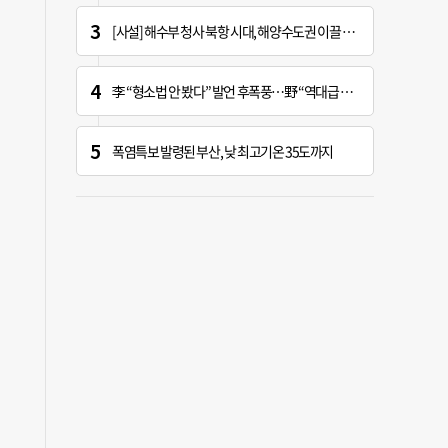
[사설] 해수부 청사 북항 시대, 해양수도권 이끌 구심점 돼야
李 “형소법 안 봤다” 발언 후폭풍…野 “역대급 망언”
폭염특보 발령된 부산, 낮 최고기온 35도까지