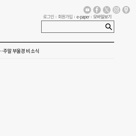
 오늘의 운세] 8월 9일(음 6월 27일)
로그인
회원가입
e-paper
모바일보기
 오늘의 운세] 8월 7일(음 6월 25일)
주말 부울경 비 소식
청사 유치에 웃은 곽규택…희비 갈린 부산 의원들
 계류 모든 선박 영업정지”… 재개발 속도전
 오늘의 운세] 8월 9일(음 6월 27일)
 오늘의 운세] 8월 7일(음 6월 25일)