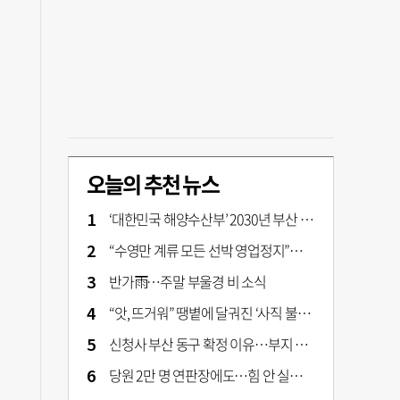
오늘의 추천 뉴스
‘대한민국 해양수산부’ 2030년 부산 북항시대 연다
“수영만 계류 모든 선박 영업정지”… 재개발 속도전
반가雨…주말 부울경 비 소식
“앗, 뜨거워” 땡볕에 달궈진 ‘사직 불가마’ 관중석 무려 70도
신청사 부산 동구 확정 이유…부지 용이성·접근성·집적 가능성이 운명 갈랐다 [해수부 북항 시대]
당원 2만 명 연판장에도…힘 안 실리는 ‘장동혁 사퇴’ 공세