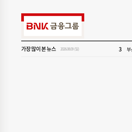
9
신청
1
해
3
부
가장 많이 본 뉴스
5
‘
2026.08.09 (일)
7
[
9
신청
1
해