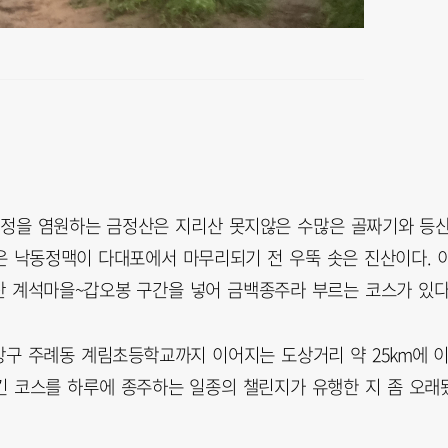
지정을 염원하는 금정산은 지리산 못지않은 수많은 골짜기와 등
산은 낙동정맥이 다대포에서 마무리되기 전 우뚝 솟은 진산이다. 
 계석마을~갑오봉 구간을 넣어 금백종주라 부르는 코스가 있다
구 주례동 계림초등학교까지 이어지는 도상거리 약 25km에 
 긴 코스를 하루에 종주하는 일종의 챌린지가 유행한 지 좀 오래