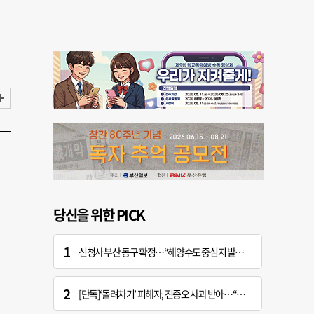
당신을 위한 PICK
신청사 부산 동구 확정…“해양수도 중심지 발돋움할 기회” [해수부 북항 시대]
[단독]‘돌려차기’ 피해자, 진종오 사과 받아…“피해자들 지켜주세요”