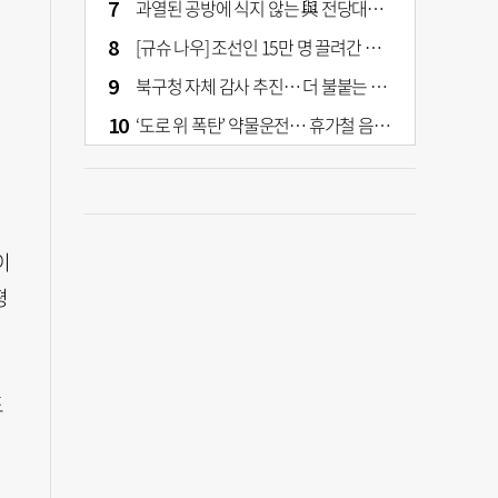
과열된 공방에 식지 않는 與 전당대회… 호남·수도권 집중하는 후보들
[규슈 나우] 조선인 15만 명 끌려간 치쿠호 탄광… 대를 이은 진실 캐기
북구청 자체 감사 추진… 더 불붙는 북구 신청사 갈등
‘도로 위 폭탄’ 약물운전… 휴가철 음주와 병행 단속 [교통안전, 시민이 만든다]
이
평
도