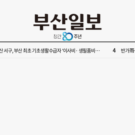
10
사 부산 동구 확정 이유…부지 용이성·접근성·집적 가능성이 운명 갈랐다 [해수부 북항 시대]
[부산일보
2
수부 신청사, 북항 재개발 부지 복합항만지구 확정
[부산일보
4
산 서구, 부산 최초 기초생활수급자 ‘이사비· 생필품비’ 지원
반가雨…
6
대한민국 해양수산부’ 2030년 부산 북항시대 연다
해수부 
8
부산일보 오늘의 운세] 8월 8일(음 6월 26일)
“수영만
10
사 부산 동구 확정 이유…부지 용이성·접근성·집적 가능성이 운명 갈랐다 [해수부 북항 시대]
[부산일보
2
수부 신청사, 북항 재개발 부지 복합항만지구 확정
[부산일보