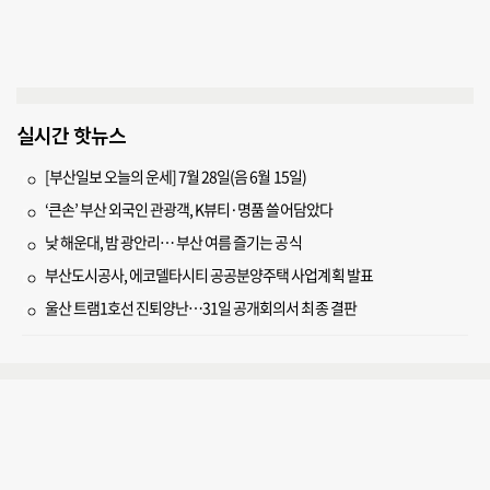
실시간 핫뉴스
[부산일보 오늘의 운세] 7월 28일(음 6월 15일)
‘큰손’ 부산 외국인 관광객, K뷰티·명품 쓸어담았다
낮 해운대, 밤 광안리… 부산 여름 즐기는 공식
부산도시공사, 에코델타시티 공공분양주택 사업계획 발표
울산 트램1호선 진퇴양난…31일 공개회의서 최종 결판