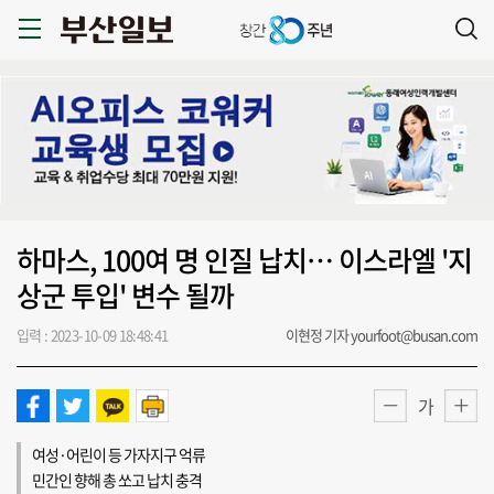
하마스, 100여 명 인질 납치… 이스라엘 '지
상군 투입' 변수 될까
입력 : 2023-10-09 18:48:41
이현정 기자 yourfoot@busan.com
가
여성·어린이 등 가자지구 억류
민간인 향해 총 쏘고 납치 충격