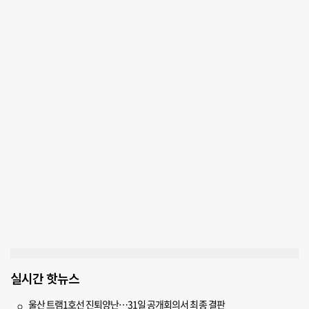
실시간 핫뉴스
울산 트램1호선 진퇴양난…31일 공개회의서 최종 결판