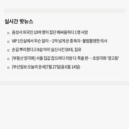
실시간 핫뉴스
음성서 외국인 10여 명이 집단 패싸움하다 1명 사망
VIP 1인실에서 무슨 일이…2억 넘게 쓴 중독자·불법촬영한 의사
손길 뿌리쳤다고 8살 아이 실신시킨 50대, 집유
[부동산 양극화] 서울 집값 잡으려다 지방 다 죽을 판… 초양극화 '경고등'
[부산일보 오늘의 운세]7월 27일(음 6월 14일)