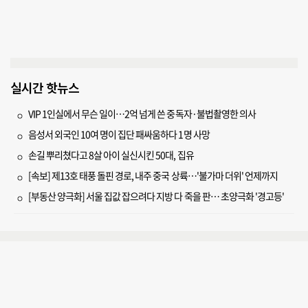
실시간 핫뉴스
VIP 1인실에서 무슨 일이…2억 넘게 쓴 중독자·불법촬영한 의사
음성서 외국인 10여 명이 집단 패싸움하다 1명 사망
손길 뿌리쳤다고 8살 아이 실신시킨 50대, 집유
[속보] 제13호 태풍 돌핀 경로, 내주 중국 상륙…'불가마 더위' 언제까지
[부동산 양극화] 서울 집값 잡으려다 지방 다 죽을 판… 초양극화 '경고등'