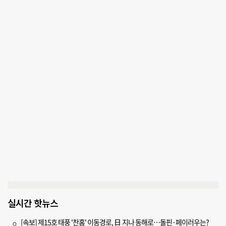
실시간 핫뉴스
[속보] 제15호 태풍 '찬홈' 이동경로, 日 지나 동해로…돌핀·페이러우는?