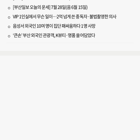
[부산일보 오늘의 운세] 7월 28일(음 6월 15일)
VIP 1인실에서 무슨 일이…2억 넘게 쓴 중독자·불법촬영한 의사
음성서 외국인 10여 명이 집단 패싸움하다 1명 사망
‘큰손’ 부산 외국인 관광객, K뷰티·명품 쓸어담았다