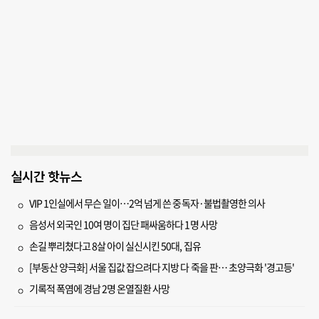
실시간 핫뉴스
VIP 1인실에서 무슨 일이…2억 넘게 쓴 중독자·불법촬영한 의사
음성서 외국인 10여 명이 집단 패싸움하다 1명 사망
손길 뿌리쳤다고 8살 아이 실신시킨 50대, 집유
[부동산 양극화] 서울 집값 잡으려다 지방 다 죽을 판… 초양극화 '경고등'
기록적 폭염에 경남 2명 온열질환 사망